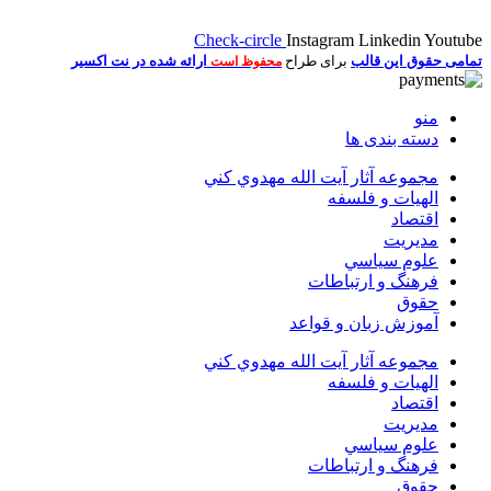
Check-circle
Instagram
Linkedin
Youtube
تمامی حقوق این قالب
برای طراح
ارائه شده در نت اکسیر
محفوظ است
منو
دسته بندی ها
مجموعه آثار آيت الله مهدوي كني
الهیات و فلسفه
اقتصاد
مديريت
علوم سياسي
فرهنگ و ارتباطات
حقوق
آموزش زبان و قواعد
مجموعه آثار آيت الله مهدوي كني
الهیات و فلسفه
اقتصاد
مديريت
علوم سياسي
فرهنگ و ارتباطات
حقوق