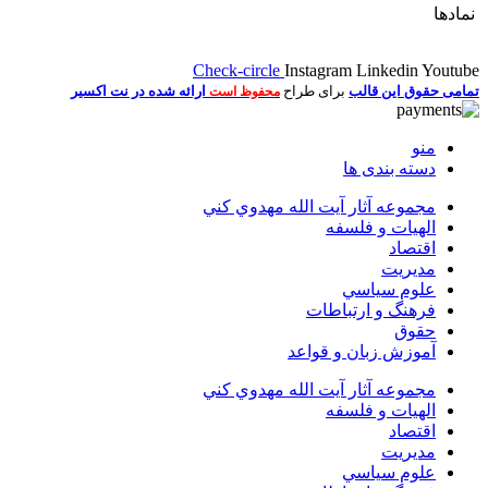
نمادها
Check-circle
Instagram
Linkedin
Youtube
تمامی حقوق این قالب
برای طراح
ارائه شده در نت اکسیر
محفوظ است
منو
دسته بندی ها
مجموعه آثار آيت الله مهدوي كني
الهیات و فلسفه
اقتصاد
مديريت
علوم سياسي
فرهنگ و ارتباطات
حقوق
آموزش زبان و قواعد
مجموعه آثار آيت الله مهدوي كني
الهیات و فلسفه
اقتصاد
مديريت
علوم سياسي