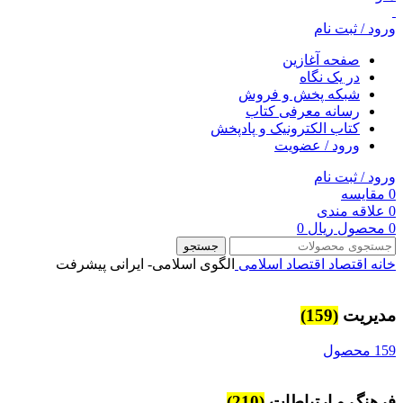
ورود / ثبت نام
صفحه آغازین
در یک نگاه
شبکه پخش و فروش
رسانه معرفی کتاب
کتاب الکترونیک و پادپخش
ورود / عضویت
ورود / ثبت نام
0
مقایسه
0
علاقه مندی
0
محصول
ریال
0
جستجو
خانه
اقتصاد
اقتصاد اسلامی
الگوی اسلامی- ایرانی پیشرفت
مديريت
(159)
159 محصول
فرهنگ و ارتباطات
(210)