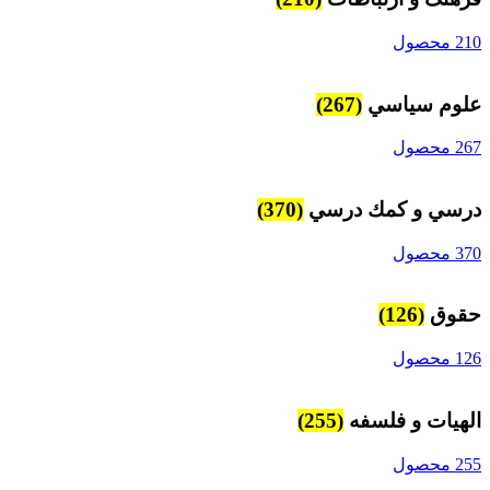
210 محصول
علوم سياسي
(267)
267 محصول
درسي و كمك درسي
(370)
370 محصول
حقوق
(126)
126 محصول
الهیات و فلسفه
(255)
255 محصول