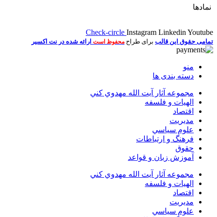
نمادها
Check-circle
Instagram
Linkedin
Youtube
تمامی حقوق این قالب
برای طراح
ارائه شده در نت اکسیر
محفوظ است
منو
دسته بندی ها
مجموعه آثار آيت الله مهدوي كني
الهیات و فلسفه
اقتصاد
مديريت
علوم سياسي
فرهنگ و ارتباطات
حقوق
آموزش زبان و قواعد
مجموعه آثار آيت الله مهدوي كني
الهیات و فلسفه
اقتصاد
مديريت
علوم سياسي