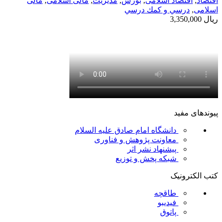
اقتصاد
,
اقتصاد اسلامی
,
بورس
,
مديريت
,
مالی اسلامی
,
مالی
اسلامی
,
درسي و كمك درسي
ریال
3,350,000
پیوندهای مفید
دانشگاه امام صادق علیه السلام
معاونت پژوهش و فناوری
پیشنهاد نشر اثر
شبکه پخش و توزیع
کتب الکترونیک
طاقچه
فیدیبو
پاتوق