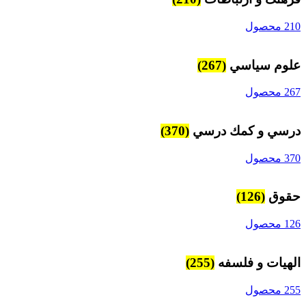
210 محصول
علوم سياسي
(267)
267 محصول
درسي و كمك درسي
(370)
370 محصول
حقوق
(126)
126 محصول
الهیات و فلسفه
(255)
255 محصول