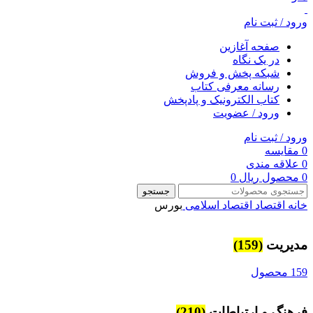
ورود / ثبت نام
صفحه آغازین
در یک نگاه
شبکه پخش و فروش
رسانه معرفی کتاب
کتاب الکترونیک و پادپخش
ورود / عضویت
ورود / ثبت نام
0
مقایسه
0
علاقه مندی
0
محصول
ریال
0
جستجو
خانه
اقتصاد
اقتصاد اسلامی
بورس
مديريت
(159)
159 محصول
فرهنگ و ارتباطات
(210)