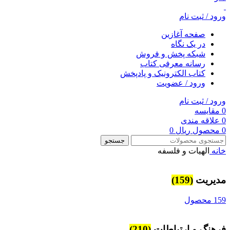
ورود / ثبت نام
صفحه آغازین
در یک نگاه
شبکه پخش و فروش
رسانه معرفی کتاب
کتاب الکترونیک و پادپخش
ورود / عضویت
ورود / ثبت نام
0
مقایسه
0
علاقه مندی
0
محصول
ریال
0
جستجو
خانه
الهیات و فلسفه
مديريت
(159)
159 محصول
فرهنگ و ارتباطات
(210)