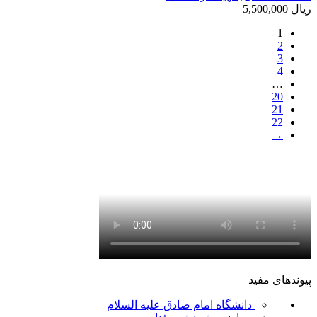
ریال
5,500,000
1
2
3
4
…
20
21
22
→
پیوندهای مفید
دانشگاه امام صادق علیه السلام