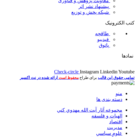
معاونت پژوهش و فناوری
پیشنهاد نشر اثر
شبکه پخش و توزیع
کتب الکترونیک
طاقچه
فیدیبو
پاتوق
نمادها
Check-circle
Instagram
Linkedin
Youtube
تمامی حقوق این قالب
برای طراح
ارائه شده در نت اکسیر
محفوظ است
منو
دسته بندی ها
مجموعه آثار آيت الله مهدوي كني
الهیات و فلسفه
اقتصاد
مديريت
علوم سياسي