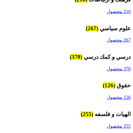
210 محصول
علوم سياسي
(267)
267 محصول
درسي و كمك درسي
(370)
370 محصول
حقوق
(126)
126 محصول
الهیات و فلسفه
(255)
255 محصول