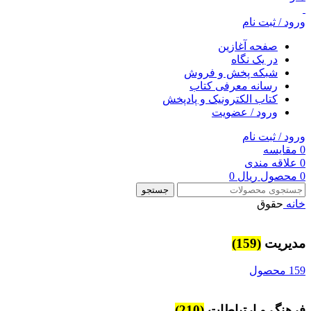
ورود / ثبت نام
صفحه آغازین
در یک نگاه
شبکه پخش و فروش
رسانه معرفی کتاب
کتاب الکترونیک و پادپخش
ورود / عضویت
ورود / ثبت نام
0
مقایسه
0
علاقه مندی
0
محصول
ریال
0
جستجو
خانه
حقوق
مديريت
(159)
159 محصول
فرهنگ و ارتباطات
(210)