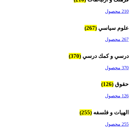
210 محصول
علوم سياسي
(267)
267 محصول
درسي و كمك درسي
(370)
370 محصول
حقوق
(126)
126 محصول
الهیات و فلسفه
(255)
255 محصول