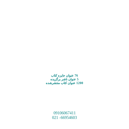
76 عنوان جایزه کتاب
5 عنوان ناشر برگزیده
1200 عنوان کتاب منتشرشده
09106067411
66954603- 021