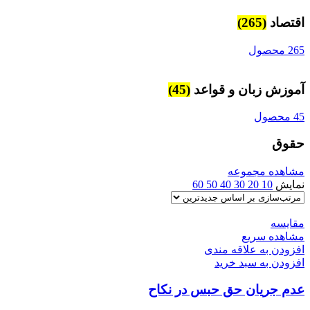
اقتصاد
(265)
265 محصول
آموزش زبان و قواعد
(45)
45 محصول
حقوق
مشاهده مجموعه
نمایش
10
20
30
40
50
60
مقایسه
مشاهده سریع
افزودن به علاقه مندی
افزودن به سبد خرید
عدم جریان حق حبس در نکاح