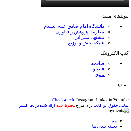
پیوندهای مفید
دانشگاه امام صادق علیه السلام
معاونت پژوهش و فناوری
پیشنهاد نشر اثر
شبکه پخش و توزیع
کتب الکترونیک
طاقچه
فیدیبو
پاتوق
نمادها
Check-circle
Instagram
Linkedin
Youtube
تمامی حقوق این قالب
برای طراح
ارائه شده در نت اکسیر
محفوظ است
منو
دسته بندی ها