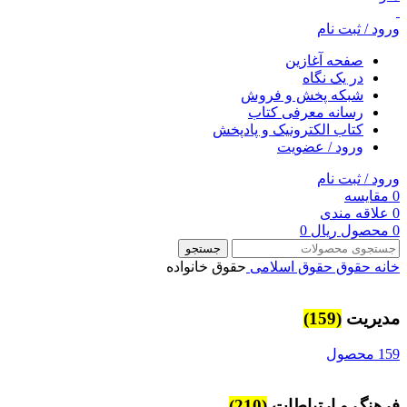
ورود / ثبت نام
صفحه آغازین
در یک نگاه
شبکه پخش و فروش
رسانه معرفی کتاب
کتاب الکترونیک و پادپخش
ورود / عضویت
ورود / ثبت نام
0
مقایسه
0
علاقه مندی
0
محصول
ریال
0
جستجو
خانه
حقوق
حقوق اسلامی
حقوق خانواده
مديريت
(159)
159 محصول
فرهنگ و ارتباطات
(210)