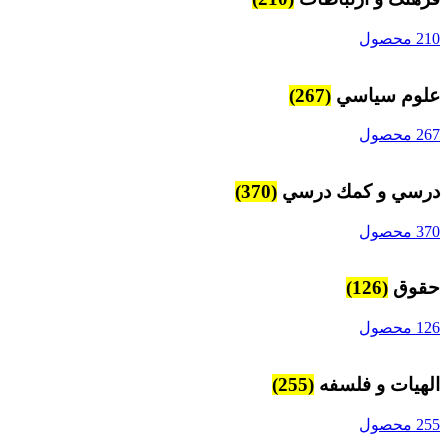
210 محصول
علوم سياسي
(267)
267 محصول
درسي و كمك درسي
(370)
370 محصول
حقوق
(126)
126 محصول
الهیات و فلسفه
(255)
255 محصول