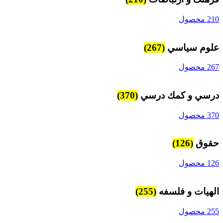
210 محصول
علوم سياسي
(267)
267 محصول
درسي و كمك درسي
(370)
370 محصول
حقوق
(126)
126 محصول
الهیات و فلسفه
(255)
255 محصول