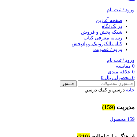
ورود / ثبت نام
صفحه آغازین
در یک نگاه
شبکه پخش و فروش
رسانه معرفی کتاب
کتاب الکترونیک و پادپخش
ورود / عضویت
ورود / ثبت نام
0
مقایسه
0
علاقه مندی
0
محصول
ریال
0
جستجو
خانه
درسي و كمك درسي
مديريت
(159)
159 محصول
فرهنگ و ارتباطات
(210)