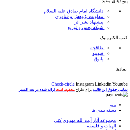
پیوندهای مفید
دانشگاه امام صادق علیه السلام
معاونت پژوهش و فناوری
پیشنهاد نشر اثر
شبکه پخش و توزیع
کتب الکترونیک
طاقچه
فیدیبو
پاتوق
نمادها
Check-circle
Instagram
Linkedin
Youtube
تمامی حقوق این قالب
برای طراح
ارائه شده در نت اکسیر
محفوظ است
منو
دسته بندی ها
مجموعه آثار آيت الله مهدوي كني
الهیات و فلسفه