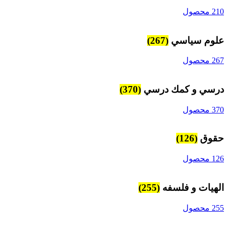
210 محصول
علوم سياسي
(267)
267 محصول
درسي و كمك درسي
(370)
370 محصول
حقوق
(126)
126 محصول
الهیات و فلسفه
(255)
255 محصول