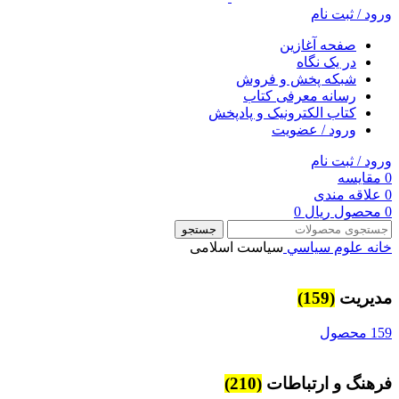
ورود / ثبت نام
صفحه آغازین
در یک نگاه
شبکه پخش و فروش
رسانه معرفی کتاب
کتاب الکترونیک و پادپخش
ورود / عضویت
ورود / ثبت نام
0
مقایسه
0
علاقه مندی
0
محصول
ریال
0
جستجو
خانه
علوم سياسي
سیاست اسلامی
مديريت
(159)
159 محصول
فرهنگ و ارتباطات
(210)