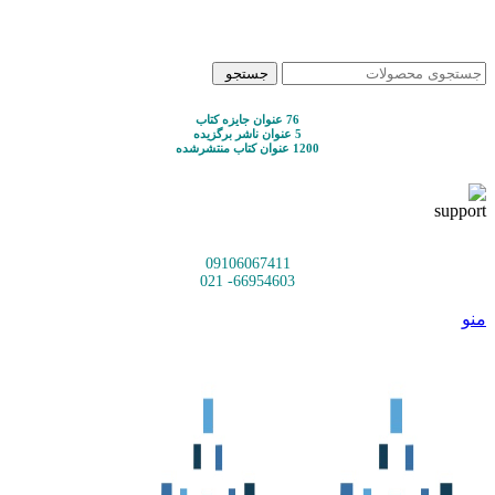
جستجو
76 عنوان جایزه کتاب
5 عنوان ناشر برگزیده
1200 عنوان کتاب منتشرشده
09106067411
66954603- 021
منو