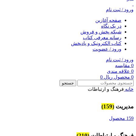
ورود / ثبت نام
صفحه آغازین
در یک نگاه
شبکه پخش و فروش
رسانه معرفی کتاب
کتاب الکترونیک و پادپخش
ورود / عضویت
ورود / ثبت نام
0
مقایسه
0
علاقه مندی
0
محصول
ریال
0
جستجو
خانه
فرهنگ و ارتباطات
مديريت
(159)
159 محصول
فرهنگ و ارتباطات
(210)