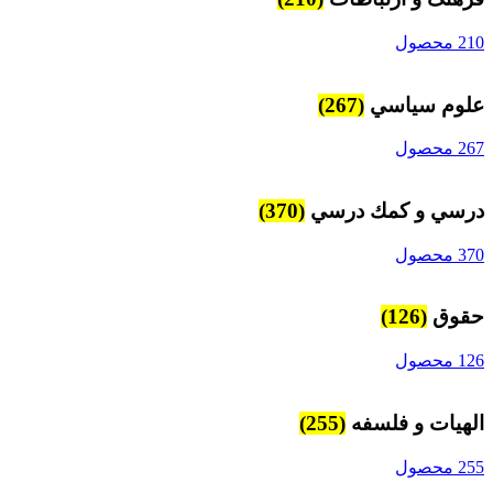
210 محصول
علوم سياسي
(267)
267 محصول
درسي و كمك درسي
(370)
370 محصول
حقوق
(126)
126 محصول
الهیات و فلسفه
(255)
255 محصول