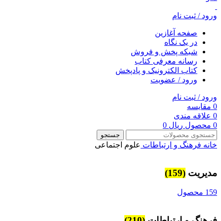
ورود / ثبت نام
صفحه آغازین
در یک نگاه
شبکه پخش و فروش
رسانه معرفی کتاب
کتاب الکترونیک و پادپخش
ورود / عضویت
ورود / ثبت نام
0
مقایسه
0
علاقه مندی
0
محصول
ریال
0
جستجو
خانه
فرهنگ و ارتباطات
علوم اجتماعی
مديريت
(159)
159 محصول
فرهنگ و ارتباطات
(210)