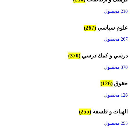
210 محصول
علوم سياسي
(267)
267 محصول
درسي و كمك درسي
(370)
370 محصول
حقوق
(126)
126 محصول
الهیات و فلسفه
(255)
255 محصول