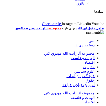
پاتوق
نمادها
Check-circle
Instagram
Linkedin
Youtube
تمامی حقوق این قالب
برای طراح
ارائه شده در نت اکسیر
محفوظ است
منو
دسته بندی ها
مجموعه آثار آيت الله مهدوي كني
الهیات و فلسفه
اقتصاد
مديريت
علوم سياسي
فرهنگ و ارتباطات
حقوق
آموزش زبان و قواعد
مجموعه آثار آيت الله مهدوي كني
الهیات و فلسفه
اقتصاد