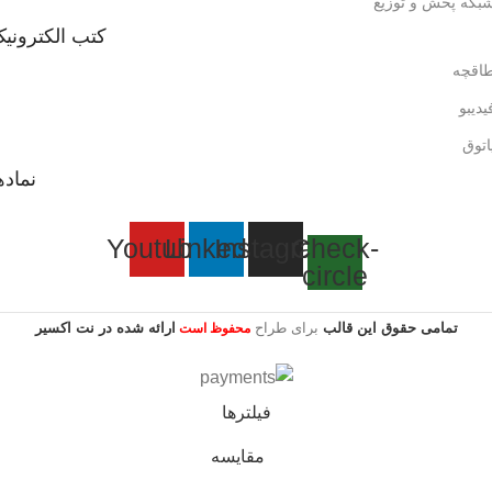
بکه پخش و توزیع
کتب الکترونی
اقچه
یدیبو
اتوق
نماده
Youtube
Linkedin
Instagram
Check-
circle
تمامی حقوق این قالب
برای طراح
ارائه شده در نت اکسیر
محفوظ است
فیلترها
مقایسه