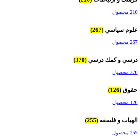
210 محصول
علوم سياسي
(267)
267 محصول
درسي و كمك درسي
(370)
370 محصول
حقوق
(126)
126 محصول
الهیات و فلسفه
(255)
255 محصول