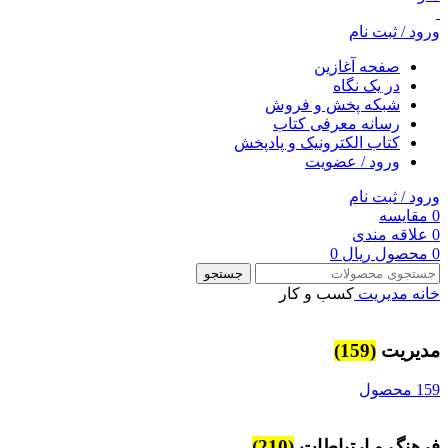
ورود / ثبت نام
صفحه آغازین
در یک نگاه
شبکه پخش و فروش
رسانه معرفی کتاب
کتاب الکترونیک و پادپخش
ورود / عضویت
ورود / ثبت نام
0
مقایسه
0
علاقه مندی
0
محصول
ریال
0
جستجو
خانه
مديريت
کسب و کار
مديريت
(159)
159 محصول
فرهنگ و ارتباطات
(210)