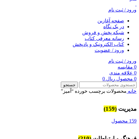
ورود / ثبت نام
صفحه آغازین
در یک نگاه
شبکه پخش و فروش
رسانه معرفی کتاب
کتاب الکترونیک و پادپخش
ورود / عضویت
ورود / ثبت نام
0
مقایسه
0
علاقه مندی
0
محصول
ریال
0
جستجو
خانه
محصولات برچسب خورده “آميز”
مديريت
(159)
159 محصول
فرهنگ و ارتباطات
(210)