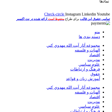
نمادها
Check-circle
Instagram
Linkedin
Youtube
تمامی حقوق این قالب
برای طراح
ارائه شده در نت اکسیر
محفوظ است
منو
دسته بندی ها
مجموعه آثار آيت الله مهدوي كني
الهیات و فلسفه
اقتصاد
مديريت
علوم سياسي
فرهنگ و ارتباطات
حقوق
آموزش زبان و قواعد
مجموعه آثار آيت الله مهدوي كني
الهیات و فلسفه
اقتصاد
مديريت
علوم سياسي
فرهنگ و ارتباطات