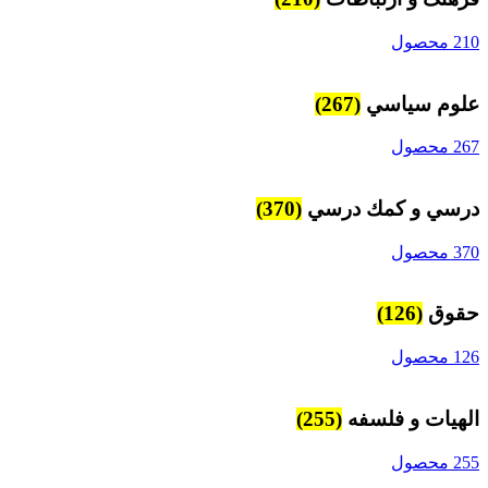
210 محصول
علوم سياسي
(267)
267 محصول
درسي و كمك درسي
(370)
370 محصول
حقوق
(126)
126 محصول
الهیات و فلسفه
(255)
255 محصول