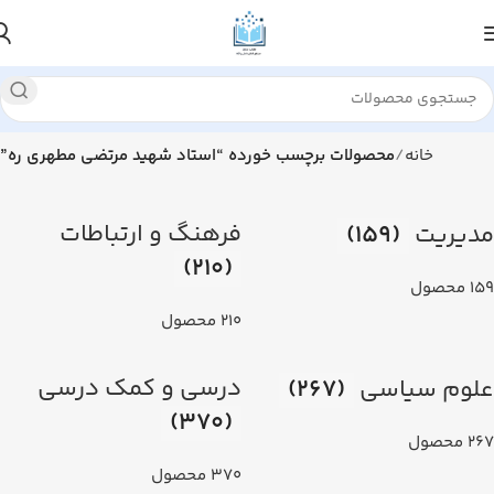
خانه
محصولات برچسب خورده “استاد شهيد مرتضي مطهري ره”
فرهنگ و ارتباطات
مديريت
(159)
(210)
159 محصول
210 محصول
درسي و كمك درسي
علوم سياسي
(267)
(370)
267 محصول
370 محصول