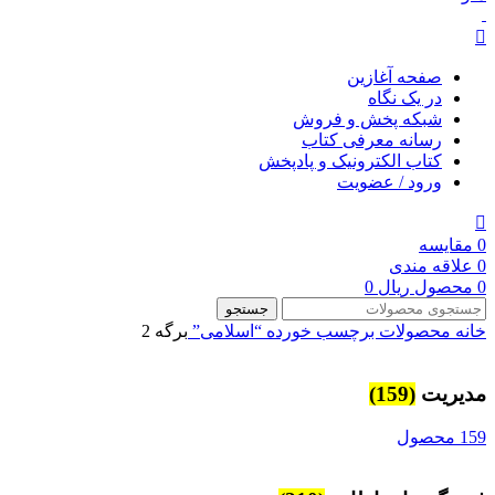
صفحه آغازین
در یک نگاه
شبکه پخش و فروش
رسانه معرفی کتاب
کتاب الکترونیک و پادپخش
ورود / عضویت
0
مقایسه
0
علاقه مندی
0
محصول
ریال
0
جستجو
خانه
محصولات برچسب خورده “اسلامی”
برگه 2
مديريت
(159)
159 محصول