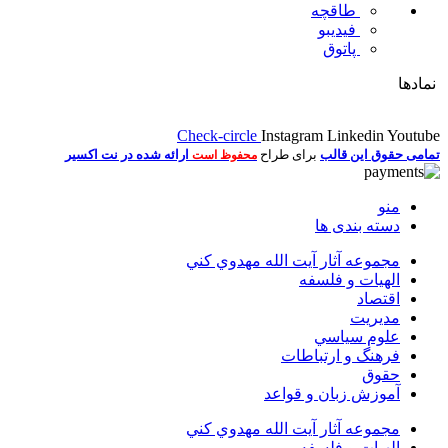
طاقچه
فیدیبو
پاتوق
نمادها
Check-circle
Instagram
Linkedin
Youtube
تمامی حقوق این قالب
برای طراح
ارائه شده در نت اکسیر
محفوظ است
منو
دسته بندی ها
مجموعه آثار آيت الله مهدوي كني
الهیات و فلسفه
اقتصاد
مديريت
علوم سياسي
فرهنگ و ارتباطات
حقوق
آموزش زبان و قواعد
مجموعه آثار آيت الله مهدوي كني
الهیات و فلسفه