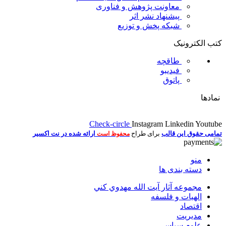
معاونت پژوهش و فناوری
پیشنهاد نشر اثر
شبکه پخش و توزیع
کتب الکترونیک
طاقچه
فیدیبو
پاتوق
نمادها
Check-circle
Instagram
Linkedin
Youtube
تمامی حقوق این قالب
برای طراح
ارائه شده در نت اکسیر
محفوظ است
منو
دسته بندی ها
مجموعه آثار آيت الله مهدوي كني
الهیات و فلسفه
اقتصاد
مديريت
علوم سياسي