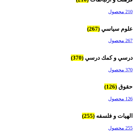
210 محصول
علوم سياسي
(267)
267 محصول
درسي و كمك درسي
(370)
370 محصول
حقوق
(126)
126 محصول
الهیات و فلسفه
(255)
255 محصول