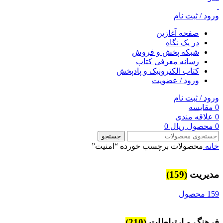
ورود / ثبت نام
صفحه آغازین
در یک نگاه
شبکه پخش و فروش
رسانه معرفی کتاب
کتاب الکترونیک و پادپخش
ورود / عضویت
ورود / ثبت نام
0
مقایسه
0
علاقه مندی
0
محصول
ریال
0
جستجو
خانه
محصولات برچسب خورده “امنیت”
مديريت
(159)
159 محصول
فرهنگ و ارتباطات
(210)