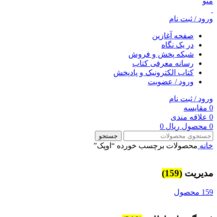
منو
ورود / ثبت نام
صفحه آغازین
در یک نگاه
شبکه پخش و فروش
رسانه معرفی کتاب
کتاب الکترونیک و پادپخش
ورود / عضویت
ورود / ثبت نام
0
مقایسه
0
علاقه مندی
0
محصول
ریال
0
جستجو
خانه
محصولات برچسب خورده “اوپک”
مديريت
(159)
159 محصول