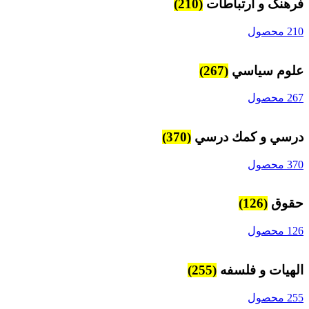
فرهنگ و ارتباطات
(210)
210 محصول
علوم سياسي
(267)
267 محصول
درسي و كمك درسي
(370)
370 محصول
حقوق
(126)
126 محصول
الهیات و فلسفه
(255)
255 محصول