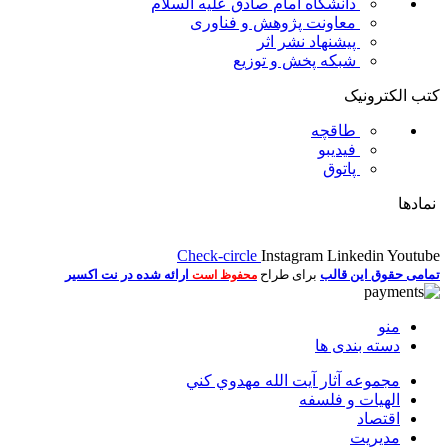
دانشگاه امام صادق علیه السلام
معاونت پژوهش و فناوری
پیشنهاد نشر اثر
شبکه پخش و توزیع
کتب الکترونیک
طاقچه
فیدیبو
پاتوق
نمادها
Check-circle
Instagram
Linkedin
Youtube
تمامی حقوق این قالب
برای طراح
ارائه شده در نت اکسیر
محفوظ است
منو
دسته بندی ها
مجموعه آثار آيت الله مهدوي كني
الهیات و فلسفه
اقتصاد
مديريت