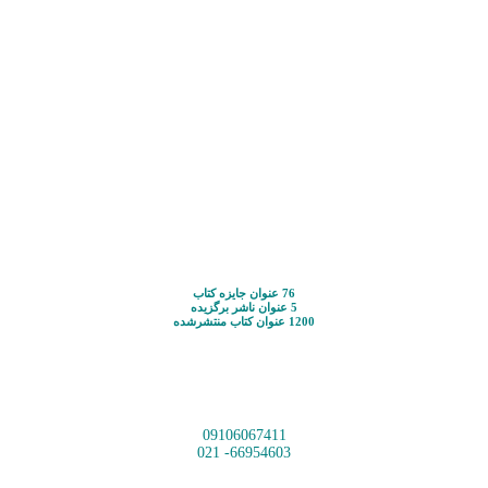
76 عنوان جایزه کتاب
5 عنوان ناشر برگزیده
1200 عنوان کتاب منتشرشده
09106067411
66954603- 021