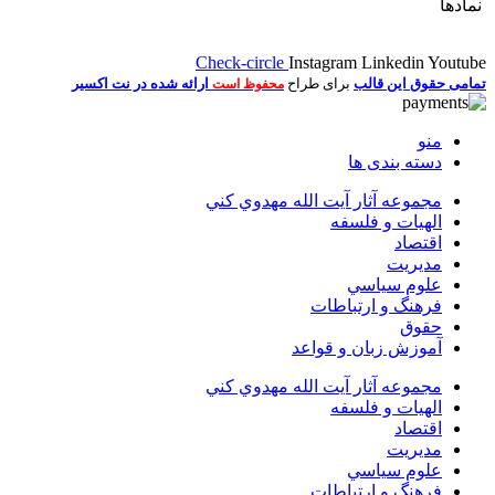
نمادها
Check-circle
Instagram
Linkedin
Youtube
تمامی حقوق این قالب
برای طراح
ارائه شده در نت اکسیر
محفوظ است
منو
دسته بندی ها
مجموعه آثار آيت الله مهدوي كني
الهیات و فلسفه
اقتصاد
مديريت
علوم سياسي
فرهنگ و ارتباطات
حقوق
آموزش زبان و قواعد
مجموعه آثار آيت الله مهدوي كني
الهیات و فلسفه
اقتصاد
مديريت
علوم سياسي
فرهنگ و ارتباطات