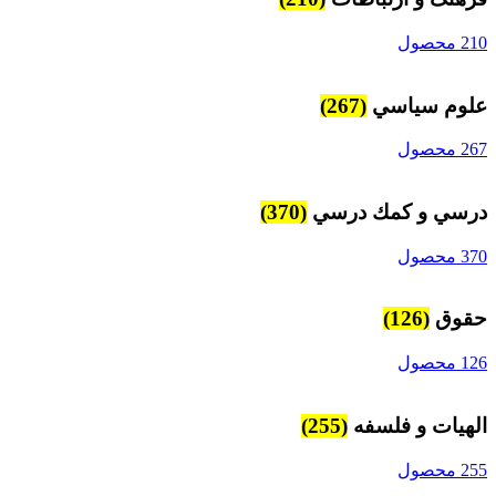
210 محصول
علوم سياسي
(267)
267 محصول
درسي و كمك درسي
(370)
370 محصول
حقوق
(126)
126 محصول
الهیات و فلسفه
(255)
255 محصول