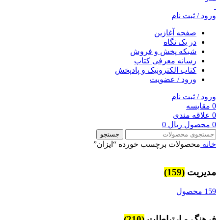
ورود / ثبت نام
صفحه آغازین
در یک نگاه
شبکه پخش و فروش
رسانه معرفی کتاب
کتاب الکترونیک و پادپخش
ورود / عضویت
ورود / ثبت نام
0
مقایسه
0
علاقه مندی
0
محصول
ریال
0
جستجو
خانه
محصولات برچسب خورده “ایزان”
مديريت
(159)
159 محصول
فرهنگ و ارتباطات
(210)