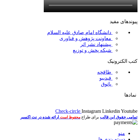
پیوندهای مفید
دانشگاه امام صادق علیه السلام
معاونت پژوهش و فناوری
پیشنهاد نشر اثر
شبکه پخش و توزیع
کتب الکترونیک
طاقچه
فیدیبو
پاتوق
نمادها
Check-circle
Instagram
Linkedin
Youtube
تمامی حقوق این قالب
برای طراح
ارائه شده در نت اکسیر
محفوظ است
منو
دسته بندی ها