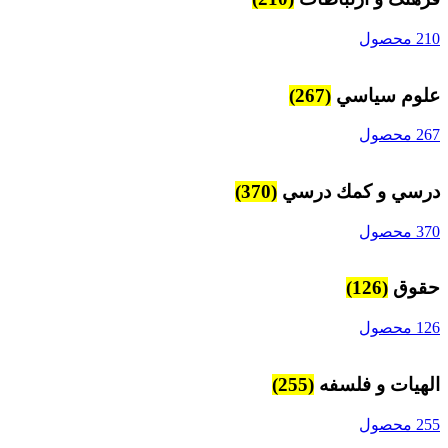
210 محصول
علوم سياسي
(267)
267 محصول
درسي و كمك درسي
(370)
370 محصول
حقوق
(126)
126 محصول
الهیات و فلسفه
(255)
255 محصول