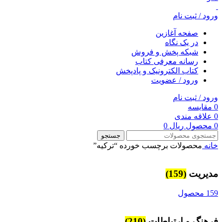
ورود / ثبت نام
صفحه آغازین
در یک نگاه
شبکه پخش و فروش
رسانه معرفی کتاب
کتاب الکترونیک و پادپخش
ورود / عضویت
ورود / ثبت نام
0
مقایسه
0
علاقه مندی
0
محصول
ریال
0
جستجو
خانه
محصولات برچسب خورده “ترکیه”
مديريت
(159)
159 محصول
فرهنگ و ارتباطات
(210)