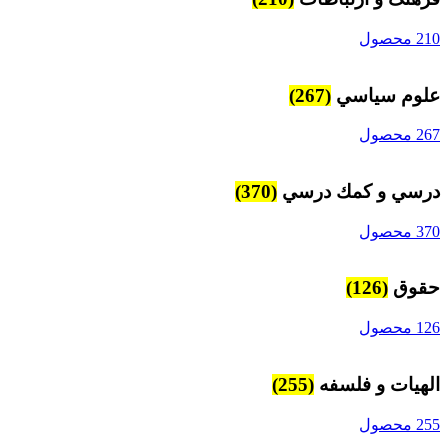
210 محصول
علوم سياسي
(267)
267 محصول
درسي و كمك درسي
(370)
370 محصول
حقوق
(126)
126 محصول
الهیات و فلسفه
(255)
255 محصول