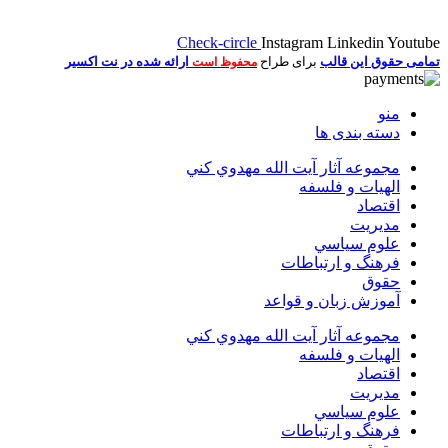
Check-circle
Instagram
Linkedin
Youtube
تمامی حقوق این قالب
برای طراح
ارائه شده در نت اکسیر
محفوظ است
منو
دسته بندی ها
مجموعه آثار آيت الله مهدوي كني
الهیات و فلسفه
اقتصاد
مديريت
علوم سياسي
فرهنگ و ارتباطات
حقوق
آموزش زبان و قواعد
مجموعه آثار آيت الله مهدوي كني
الهیات و فلسفه
اقتصاد
مديريت
علوم سياسي
فرهنگ و ارتباطات