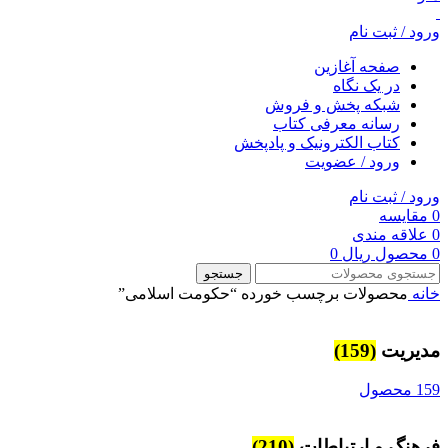
ورود / ثبت نام
صفحه آغازین
در یک نگاه
شبکه پخش و فروش
رسانه معرفی کتاب
کتاب الکترونیک و پادپخش
ورود / عضویت
ورود / ثبت نام
0
مقایسه
0
علاقه مندی
0
محصول
ریال
0
جستجو
خانه
محصولات برچسب خورده “حکومت اسلامی”
مديريت
(159)
159 محصول
فرهنگ و ارتباطات
(210)