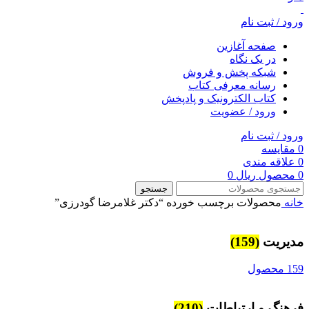
ورود / ثبت نام
صفحه آغازین
در یک نگاه
شبکه پخش و فروش
رسانه معرفی کتاب
کتاب الکترونیک و پادپخش
ورود / عضویت
ورود / ثبت نام
0
مقایسه
0
علاقه مندی
0
محصول
ریال
0
جستجو
خانه
محصولات برچسب خورده “دکتر غلامرضا گودرزی”
مديريت
(159)
159 محصول
فرهنگ و ارتباطات
(210)