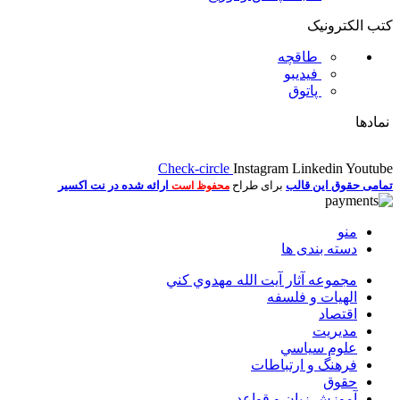
کتب الکترونیک
طاقچه
فیدیبو
پاتوق
نمادها
Check-circle
Instagram
Linkedin
Youtube
تمامی حقوق این قالب
برای طراح
ارائه شده در نت اکسیر
محفوظ است
منو
دسته بندی ها
مجموعه آثار آيت الله مهدوي كني
الهیات و فلسفه
اقتصاد
مديريت
علوم سياسي
فرهنگ و ارتباطات
حقوق
آموزش زبان و قواعد