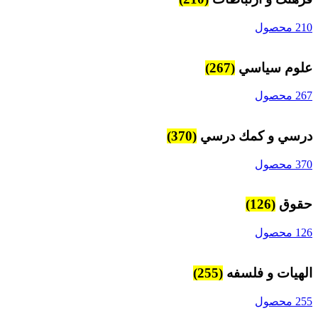
210 محصول
علوم سياسي
(267)
267 محصول
درسي و كمك درسي
(370)
370 محصول
حقوق
(126)
126 محصول
الهیات و فلسفه
(255)
255 محصول