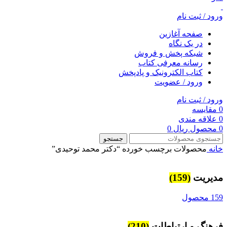
ورود / ثبت نام
صفحه آغازین
در یک نگاه
شبکه پخش و فروش
رسانه معرفی کتاب
کتاب الکترونیک و پادپخش
ورود / عضویت
ورود / ثبت نام
0
مقایسه
0
علاقه مندی
0
محصول
ریال
0
جستجو
خانه
محصولات برچسب خورده “دکتر محمد توحیدی”
مديريت
(159)
159 محصول
فرهنگ و ارتباطات
(210)