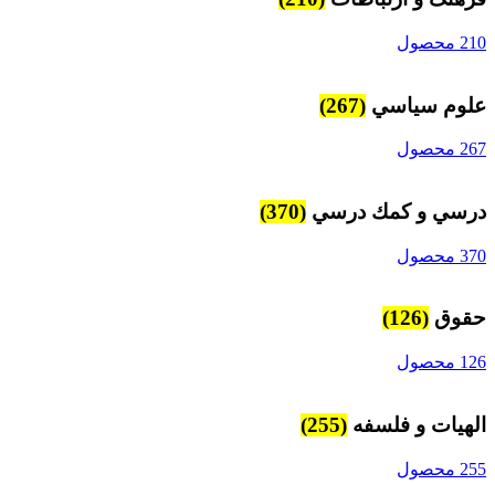
210 محصول
علوم سياسي
(267)
267 محصول
درسي و كمك درسي
(370)
370 محصول
حقوق
(126)
126 محصول
الهیات و فلسفه
(255)
255 محصول