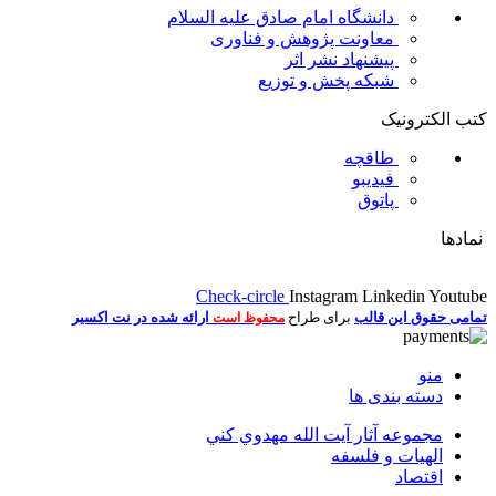
دانشگاه امام صادق علیه السلام
معاونت پژوهش و فناوری
پیشنهاد نشر اثر
شبکه پخش و توزیع
کتب الکترونیک
طاقچه
فیدیبو
پاتوق
نمادها
Check-circle
Instagram
Linkedin
Youtube
تمامی حقوق این قالب
برای طراح
ارائه شده در نت اکسیر
محفوظ است
منو
دسته بندی ها
مجموعه آثار آيت الله مهدوي كني
الهیات و فلسفه
اقتصاد