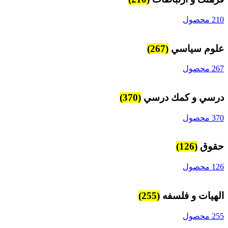
210 محصول
علوم سياسي
(267)
267 محصول
درسي و كمك درسي
(370)
370 محصول
حقوق
(126)
126 محصول
الهیات و فلسفه
(255)
255 محصول