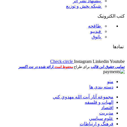
پیشنهاد نشر اثر
شبکه پخش و توزیع
کتب الکترونیک
طاقچه
فیدیبو
پاتوق
نمادها
Check-circle
Instagram
Linkedin
Youtube
تمامی حقوق این قالب
برای طراح
ارائه شده در نت اکسیر
محفوظ است
منو
دسته بندی ها
مجموعه آثار آيت الله مهدوي كني
الهیات و فلسفه
اقتصاد
مديريت
علوم سياسي
فرهنگ و ارتباطات