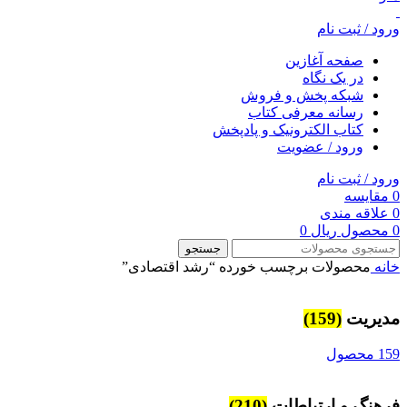
ورود / ثبت نام
صفحه آغازین
در یک نگاه
شبکه پخش و فروش
رسانه معرفی کتاب
کتاب الکترونیک و پادپخش
ورود / عضویت
ورود / ثبت نام
0
مقایسه
0
علاقه مندی
0
محصول
ریال
0
جستجو
خانه
محصولات برچسب خورده “رشد اقتصادی”
مديريت
(159)
159 محصول
فرهنگ و ارتباطات
(210)