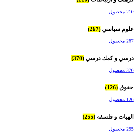
210 محصول
علوم سياسي
(267)
267 محصول
درسي و كمك درسي
(370)
370 محصول
حقوق
(126)
126 محصول
الهیات و فلسفه
(255)
255 محصول