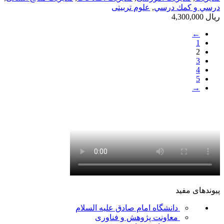
درسي و كمك درسي
,
علوم تربیتی
ریال
4,300,000
←
1
2
3
4
5
→
پیوندهای مفید
دانشگاه امام صادق علیه السلام
معاونت پژوهش و فناوری