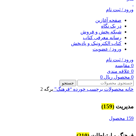
ورود / ثبت نام
صفحه آغازین
در یک نگاه
شبکه پخش و فروش
رسانه معرفی کتاب
کتاب الکترونیک و پادپخش
ورود / عضویت
ورود / ثبت نام
0
مقایسه
0
علاقه مندی
0
محصول
ریال
0
جستجو
خانه
محصولات برچسب خورده “فرهنگ”
برگه 2
مديريت
(159)
159 محصول
فرهنگ و ارتباطات
(210)