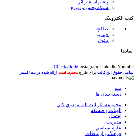
پیشنهاد نشر اثر
شبکه پخش و توزیع
کتب الکترونیک
طاقچه
فیدیبو
پاتوق
نمادها
Check-circle
Instagram
Linkedin
Youtube
تمامی حقوق این قالب
برای طراح
ارائه شده در نت اکسیر
محفوظ است
منو
دسته بندی ها
مجموعه آثار آيت الله مهدوي كني
الهیات و فلسفه
اقتصاد
مديريت
علوم سياسي
فرهنگ و ارتباطات