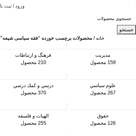
ورود / ثبت نا
جستجو
خانه
محصولات برچسب خورده “فقه سیاسی شیعه”
مديريت
فرهنگ و ارتباطات
159 محصول
210 محصول
علوم سياسي
درسي و كمك درسي
267 محصول
370 محصول
حقوق
الهیات و فلسفه
126 محصول
255 محصول