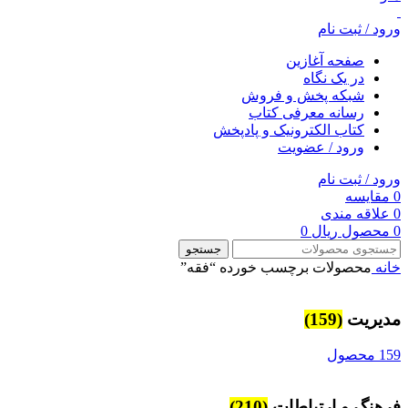
ورود / ثبت نام
صفحه آغازین
در یک نگاه
شبکه پخش و فروش
رسانه معرفی کتاب
کتاب الکترونیک و پادپخش
ورود / عضویت
ورود / ثبت نام
0
مقایسه
0
علاقه مندی
0
محصول
ریال
0
جستجو
خانه
محصولات برچسب خورده “فقه”
مديريت
(159)
159 محصول
فرهنگ و ارتباطات
(210)