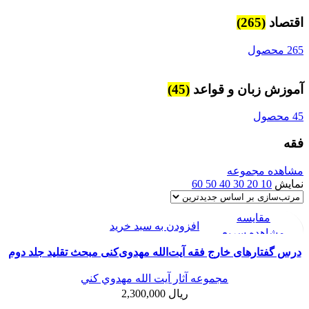
اقتصاد
(265)
265 محصول
آموزش زبان و قواعد
(45)
45 محصول
فقه
مشاهده مجموعه
نمایش
10
20
30
40
50
60
مقایسه
افزودن به سبد خرید
مشاهده سریع
افزودن به علاقه مندی
درس گفتارهای خارج فقه آیت‌الله مهدوی‌کنی مبحث تقلید جلد دوم
مجموعه آثار آيت الله مهدوي كني
ریال
2,300,000