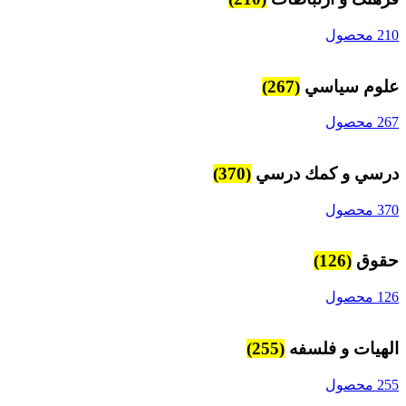
210 محصول
علوم سياسي
(267)
267 محصول
درسي و كمك درسي
(370)
370 محصول
حقوق
(126)
126 محصول
الهیات و فلسفه
(255)
255 محصول