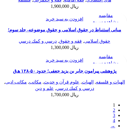
ریال
1,900,000
مقایسه
افزودن به سبد خرید
مشاهده سریع
افزودن به علاقه مندی
مبانی استنباط در حقوق اسلامی و حقوق موضوعه- جلد سوم؛
اقسام کشف حکم
حقوق اسلامی
,
فقه و حقوق
,
درسي و كمك درسي
ریال
1,300,000
مقایسه
افزودن به سبد خرید
مشاهده سریع
افزودن به علاقه مندی
پژوهشی پیرامون جابر بن یزید جعفی؛ حدود ۵۰-۱۲۸ ﻫ.ق
الهیات و فلسفه
,
الهيات
,
علوم قرآن و حدیث
,
مکاتب
,
مکاتب ادبی
,
درسي و كمك درسي
,
علم و دین
ریال
1,700,000
1
2
3
4
→