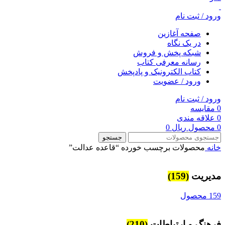
ورود / ثبت نام
صفحه آغازین
در یک نگاه
شبکه پخش و فروش
رسانه معرفی کتاب
کتاب الکترونیک و پادپخش
ورود / عضویت
ورود / ثبت نام
0
مقایسه
0
علاقه مندی
0
محصول
ریال
0
جستجو
خانه
محصولات برچسب خورده “قاعده عدالت”
مديريت
(159)
159 محصول
فرهنگ و ارتباطات
(210)