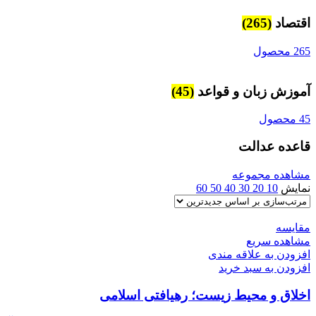
اقتصاد
(265)
265 محصول
آموزش زبان و قواعد
(45)
45 محصول
قاعده عدالت
مشاهده مجموعه
نمایش
10
20
30
40
50
60
مقایسه
مشاهده سریع
افزودن به علاقه مندی
افزودن به سبد خرید
اخلاق و محیط زیست؛ رهیافتی اسلامی