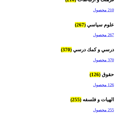
210 محصول
علوم سياسي
(267)
267 محصول
درسي و كمك درسي
(370)
370 محصول
حقوق
(126)
126 محصول
الهیات و فلسفه
(255)
255 محصول