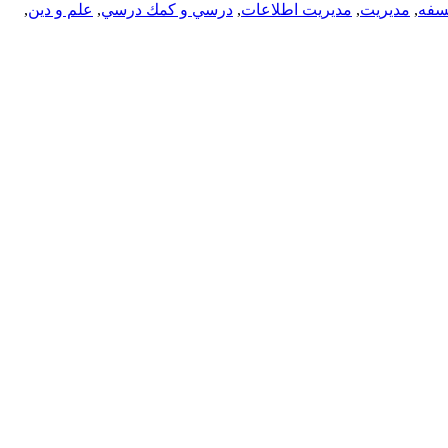
سفه
,
مديريت
,
مدیریت اطلاعات
,
درسي و كمك درسي
,
علم و دین
,