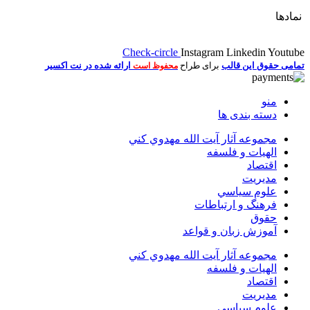
نمادها
Check-circle
Instagram
Linkedin
Youtube
تمامی حقوق این قالب
برای طراح
ارائه شده در نت اکسیر
محفوظ است
منو
دسته بندی ها
مجموعه آثار آيت الله مهدوي كني
الهیات و فلسفه
اقتصاد
مديريت
علوم سياسي
فرهنگ و ارتباطات
حقوق
آموزش زبان و قواعد
مجموعه آثار آيت الله مهدوي كني
الهیات و فلسفه
اقتصاد
مديريت
علوم سياسي