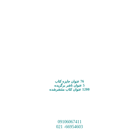
76 عنوان جایزه کتاب
5 عنوان ناشر برگزیده
1200 عنوان کتاب منتشرشده
09106067411
66954603- 021