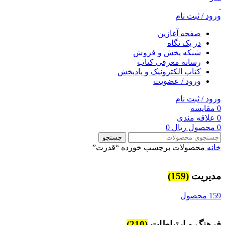
ورود / ثبت نام
صفحه آغازین
در یک نگاه
شبکه پخش و فروش
رسانه معرفی کتاب
کتاب الکترونیک و پادپخش
ورود / عضویت
ورود / ثبت نام
0
مقایسه
0
علاقه مندی
0
محصول
ریال
0
جستجو
خانه
محصولات برچسب خورده “قدرت”
مديريت
(159)
159 محصول
فرهنگ و ارتباطات
(210)