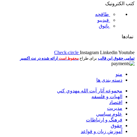
کتب الکترونیک
طاقچه
فیدیبو
پاتوق
نمادها
Check-circle
Instagram
Linkedin
Youtube
تمامی حقوق این قالب
برای طراح
ارائه شده در نت اکسیر
محفوظ است
منو
دسته بندی ها
مجموعه آثار آيت الله مهدوي كني
الهیات و فلسفه
اقتصاد
مديريت
علوم سياسي
فرهنگ و ارتباطات
حقوق
آموزش زبان و قواعد