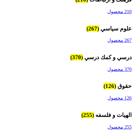
210 محصول
علوم سياسي
(267)
267 محصول
درسي و كمك درسي
(370)
370 محصول
حقوق
(126)
126 محصول
الهیات و فلسفه
(255)
255 محصول