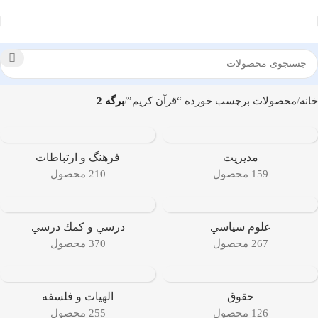
خانه
محصولات برچسب خورده “قرآن كريم”
برگه 2
مديريت
فرهنگ و ارتباطات
159 محصول
210 محصول
علوم سياسي
درسي و كمك درسي
267 محصول
370 محصول
حقوق
الهیات و فلسفه
126 محصول
255 محصول