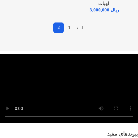
الهيات
ریال
2
1
←
پیوندهای مفید