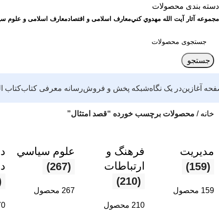
دسته بندی محصولات
مجموعه آثار آيت الله مهدوي كني
معارف اسلامی و اقتصاد
معارف اسلامی و علوم س
جستجو
حه آغازین
در یک نگاه
شبکه پخش و فروش
رسانه معرفی کتاب
کتاب ا
خانه
محصولات برچسب خورده “قصد امتثال”
مديريت
فرهنگ و
علوم سياسي
د
ارتباطات
د
(267)
(159)
0)
(210)
159 محصول
267 محصول
210 محصول
370 