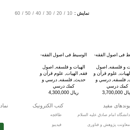
نمایش
10
20
30
40
50
60
به سبد خرید
افزودن به سبد خرید
ط فی اصول الفقه-
الوسیط فی اصول الفقه-
جلد دوم
جلد اول
ت و فلسفه
,
اصول
الهیات و فلسفه
,
اصول
لهيات
,
علوم قرآن و
فقه
,
الهيات
,
علوم قرآن و
,
فلسفه
,
درسي و
حدیث
,
فلسفه
,
درسي و
كمك درسي
كمك درسي
ال
ریال
یوندهای مفید
کتب الکترونیک
نماده
دانشگاه امام صادق علیه السلام
طاقچه
معاونت پژوهش و فناوری
فیدیبو