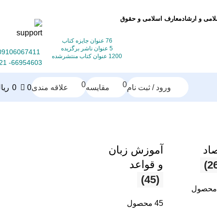
لامی و ارشاد
معارف اسلامی و حقوق
76 عنوان جایزه کتاب
5 عنوان ناشر برگزیده
09106067411
1200 عنوان کتاب منتشرشده
66954603- 021
0
0
ورود / ثبت نام
مقایسه
علاقه مندی
0
0
ریا
اد
آموزش زبان
و قواعد
(45)
45 محصول