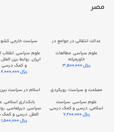
مصر
عدالت انتقالی در جوامع در
سیاست خارجی کشور
افزودن به سبد خرید
افزودن به سبد خرید
حال انتقال خاورميانه و شمال
خاورمیانه
علوم سياسي
,
مطالعات
علوم سياسي
,
انقلاب 
آفريقا؛ مطالعه موردی مصر،
خاورمیانه
ایران
,
روابط بین الملل
,
تونس و ليبی
ریال
و كمك درسي
ریال
مصلحت و سیاست؛ رویکردی
اسلام در سیاست بین‌ا
افزودن به سبد خرید
افزودن به سبد خرید
اسلامی- ویراست جدید
چاپ دوم
علوم سياسي
,
سیاست
بانکداری اسلامی
,
ع
اسلامی
,
درسي و كمك درسي
سياسي
,
دیپلماسی
,
روا
ریال
الملل
,
درسي و كمك 
ریال