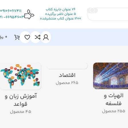
76 عنوان جایزه کتاب
09106067411
5 عنوان ناشر برگزیده
66954603- 021
1200 عنوان کتاب منتشرشده
0
ریا
اقتصاد
265 محصول
الهیات و
آموزش زبان و
فلسفه
قواعد
255 محصول
45 محصول