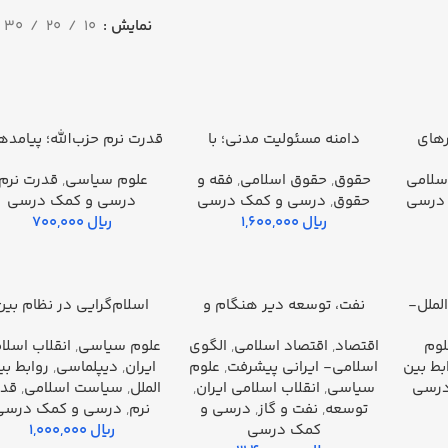
نمایش
10
20
30
های
دامنه مسئولیت مدنی؛ با
قدرت نرم حزب‌الله؛ پیامده
افزودن به سبد خرید
افزودن به سبد خرید
مطالعه تطبیقی در فقه
سیاسی و امن
اسلامی
حقوق
,
حقوق اسلامی
,
فقه و
علوم سياسي
,
قدرت نرم
اسلامی و حقوق فرانسه
روزه
درسي
حقوق
,
درسي و كمك درسي
درسي و كمك درسي
ریال
ریال
لملل-
نفت، توسعه دیر هنگام و
اسلام‌گرایی در نظام بین
افزودن به سبد خرید
افزودن به سبد خرید
انقلاب
الملل؛ ره‌یافت‌ ها و رویکرد‌
لوم
اقتصاد
,
اقتصاد اسلامی
,
الگوی
علوم سياسي
,
انقلاب اسلا
بط بین
اسلامی- ایرانی پیشرفت
,
علوم
ایران
,
دیپلماسی
,
روابط بی
درسي
سياسي
,
انقلاب اسلامی ایران
,
الملل
,
سیاست اسلامی
,
قد
توسعه
,
نفت و گاز
,
درسي و
نرم
,
درسي و كمك درسي
كمك درسي
ریال