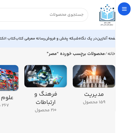
صفحه آغازین
در یک نگاه
شبکه پخش و فروش
رسانه معرفی کتاب
کتاب الکت
خانه
محصولات برچسب خورده “مصر”
فرهنگ و
مديريت
علوم 
ارتباطات
159 محصول
267 محصول
210 محصول