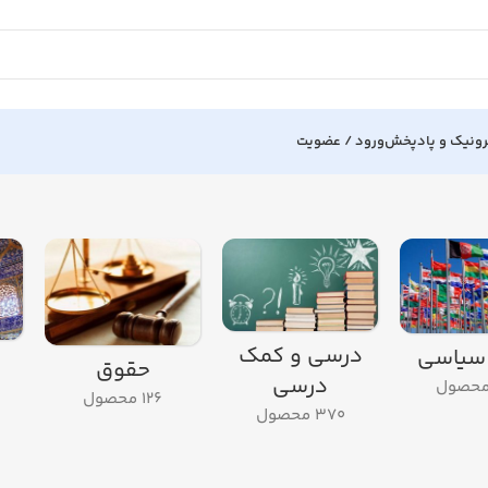
رونیک و پادپخش
ورود / عضویت
درسي و كمك
سياسي
حقوق
درسي
126 محصول
370 محصول