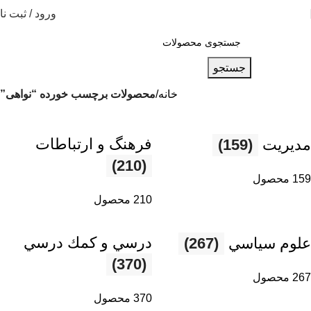
ورود / ثبت نا
جستجو
خانه
محصولات برچسب خورده “نواهی”
فرهنگ و ارتباطات
مديريت
(159)
(210)
159 محصول
210 محصول
درسي و كمك درسي
علوم سياسي
(267)
(370)
267 محصول
370 محصول