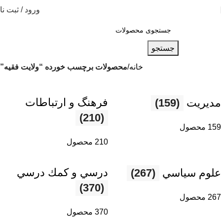
ورود / ثبت نا
جستجو
خانه
محصولات برچسب خورده “ولايت فقيه”
فرهنگ و ارتباطات
مديريت
(159)
(210)
159 محصول
210 محصول
درسي و كمك درسي
علوم سياسي
(267)
(370)
267 محصول
370 محصول