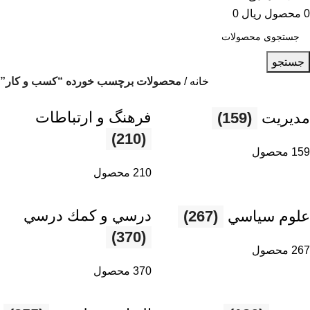
0
محصول
ریال
0
جستجو
خانه
محصولات برچسب خورده “کسب و کار”
فرهنگ و ارتباطات
مديريت
(159)
(210)
159 محصول
210 محصول
درسي و كمك درسي
علوم سياسي
(267)
(370)
267 محصول
370 محصول