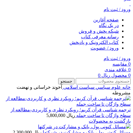
ورود / ثبت نام
صفحه آغازین
در یک نگاه
شبکه پخش و فروش
رسانه معرفی کتاب
کتاب الکترونیک و پادپخش
ورود / عضویت
ورود / ثبت نام
0
مقایسه
0
علاقه مندی
0
محصول
ریال
0
جستجو
خانه
علوم سياسي
سیاست اسلامی
آخوند خراسانی و نهضت
مشروطه
ترجمه شناسی قرآن کریم؛ رویکرد نظری و کاربردی-مطالعه از
سطح واژگان تا ساخت جمله
ریال
5,800,000
بازگشت به محصولات
مسائل کنونی پول، بانک و مشارکت در شرکتها
ریال
2,300,000