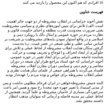
16
افرادی که هم اکنون این محصول را بازدید می کنند
فهرست عناوین
نقش آخوند خراسانی در انقلاب مشروطه از دو جهت حائز اهمیت
است: الف) تلاش برای تبیین آموزه‌های نظری و سیاسی مشروطیت
یعنی ضرورت محدودیت قدرت مطلقه و احیای حکومت قانون و
نظارت مردم در حوزه عمومی و امثال ذلک با رویکرد دینی و
اسلامی و در واقع استوار نمودن پایه‌های مشروطیت بر شریعت بر
اساس مبانی عقلی و نقلی شیعی در عصر غیبت، ب) به‌دست
گرفتن سکان هدایت انقلاب مشروطه از لحاظ عملی و تلاش برای
جلوگیری از ایجاد انحراف و اعوجاج و تحریف نهضت و حرکت
شتابنده جامعه مذهبی ایرانی برای ایجاد تغییر در حوزه عمومی.
آخوند خراسانی که خود استاد مراجع طراز اول شیعه در دوران
معاصر و زعیم دینی و سیاسی دوران مقارن انقلاب مشروطه
قلمداد می‌گردند با همراهی جمعی از علمای دیگر هدایت نظری و
عملی انقلاب مشروطه برای خواص و توده مردم را عهده‌دار بودند.
البته جنبش مشروطه‌خواهی در ایران فرجام مطلوبی نداشت و پس
از مدتی استبداد با تغییر چهره خود مجدداً رخ نمود و همین امر باعث
سرخوردگی بسیاری از حامیان مشروطه و علما گردید. همچنین از
لحاظ عملی نیز مدینه فاضله و آرمانی که متولیان مذهب انتظار
داشتند محقق نشد.