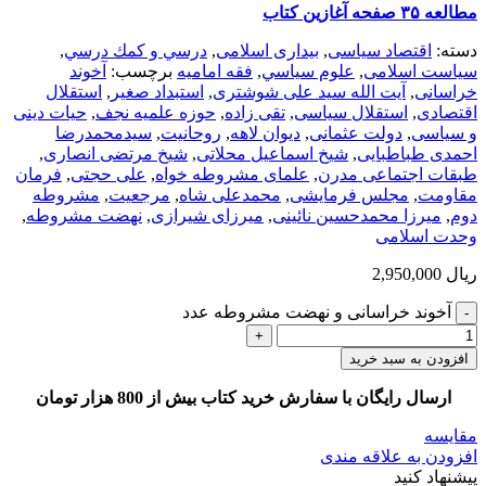
مطالعه ۳۵ صفحه آغازین کتاب
دسته:
اقتصاد سیاسی
,
بیداری اسلامی
,
درسي و كمك درسي
,
سیاست اسلامی
,
علوم سياسي
,
فقه امامیه
برچسب:
آخوند
خراسانی
,
آیت الله سید علی شوشتری
,
استبداد صغیر
,
استقلال
اقتصادی
,
استقلال سیاسی
,
تقی زاده
,
حوزه علمیه نجف
,
حیات دینی
و سیاسی
,
دولت عثمانی
,
دیوان لاهه
,
روحانیت
,
سیدمحمدرضا
احمدی طباطبایی
,
شیخ اسماعیل محلاتی
,
شیخ مرتضی انصاری
,
طبقات اجتماعی مدرن
,
علمای مشروطه خواه
,
علی حجتی
,
فرمان
مقاومت
,
مجلس فرمایشی
,
محمدعلی شاه
,
مرجعیت
,
مشروطه
دوم
,
میرزا محمدحسین نائینی
,
میرزای شیرازی
,
نهضت مشروطه
,
وحدت اسلامی
ریال
2,950,000
آخوند خراسانی و نهضت مشروطه عدد
افزودن به سبد خرید
ارسال رایگان با سفارش خرید کتاب بیش از 800 هزار تومان
مقایسه
افزودن به علاقه مندی
پیشنهاد کنید