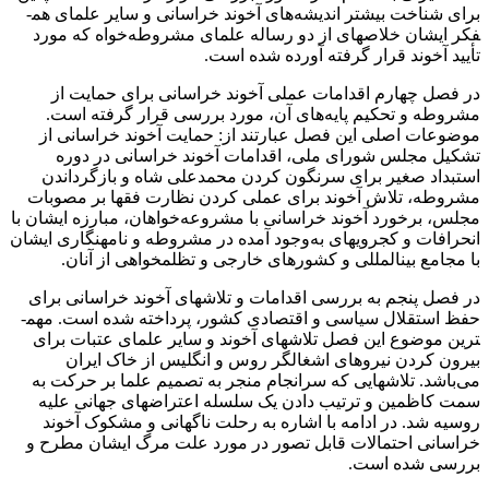
برای شناخت بیشتر اندیشه‌های آخوند خراسانی و سایر علمای هم­
فکر ایشان خلاصه­ای از دو رساله علمای مشروطه‌خواه که مورد
تأیید آخوند قرار گرفته آورده شده است.
در فصل چهارم اقدامات عملی آخوند خراسانی برای حمایت از
مشروطه و تحکیم پایه‌های آن، مورد بررسی قرار گرفته است.
موضوعات اصلی این فصل عبارتند از: حمایت آخوند خراسانی از
تشکیل مجلس شورای ملی، اقدامات آخوند خراسانی در دوره
استبداد صغیر برای سرنگون کردن محمدعلی شاه و بازگرداندن
مشروطه، تلاش آخوند برای عملی کردن نظارت فقها بر مصوبات
مجلس، برخورد آخوند خراسانی با مشروعه‌خواهان، مبارزه ایشان با
انحرافات و کجروی­های به‌وجود آمده در مشروطه و نامه­نگاری ایشان
با مجامع بین­المللی و کشورهای خارجی و تظلم­خواهی از آنان.
در فصل پنجم به بررسی اقدامات و تلاش­های آخوند خراسانی برای‌
حفظ استقلال سیاسی و اقتصادی کشور، پرداخته شده است. مهم­
ترین موضوع این فصل تلاش­های آخوند و سایر علمای عتبات برای
بیرون کردن نیروهای اشغالگر روس و انگلیس از خاک ایران
می‌باشد. تلاش­هایی که سرانجام منجر به تصمیم علما بر حرکت به
سمت کاظمین و ترتیب دادن یک سلسله اعتراض­های جهانی علیه
روسیه شد. در ادامه با اشاره به رحلت ناگهانی و مشکوک آخوند
خراسانی احتمالات قابل تصور در مورد علت مرگ ایشان مطرح و
بررسی شده است.