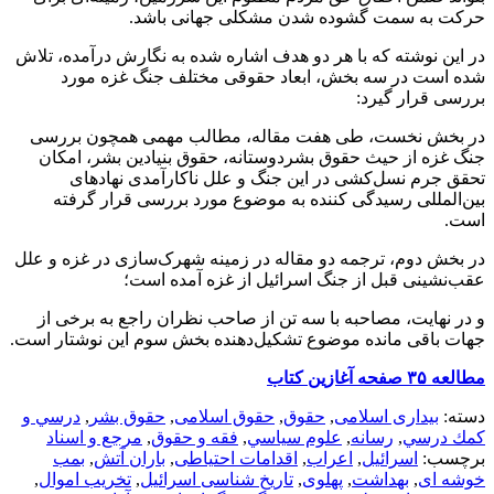
حرکت به سمت گشوده شدن مشکلی جهانی باشد.
در این نوشته که با هر دو هدف اشاره شده به نگارش درآمده، تلاش
شده است در سه بخش، ابعاد حقوقی مختلف جنگ غزه مورد
بررسی قرار گیرد:
در بخش نخست، طی هفت مقاله، مطالب مهمی همچون بررسی
جنگ غزه از حیث حقوق بشردوستانه، حقوق بنیادین بشر، امکان
تحقق جرم نسل‌کشی در این جنگ و علل ناکارآمدی نهادهای
بین‌المللی رسیدگی کننده به موضوع مورد بررسی قرار گرفته
است.
در بخش دوم، ترجمه دو مقاله در زمینه شهرک‌سازی در غزه و علل
عقب‌نشینی قبل از جنگ اسرائیل از غزه آمده است؛
و در نهایت، مصاحبه با سه تن از صاحب نظران راجع به برخی از
جهات باقی مانده موضوع تشکیل‌دهنده بخش سوم این نوشتار است.
مطالعه ۳۵ صفحه آغازین کتاب
دسته:
بیداری اسلامی
,
حقوق
,
حقوق اسلامی
,
حقوق بشر
,
درسي و
كمك درسي
,
رسانه
,
علوم سياسي
,
فقه و حقوق
,
مرجع و اسناد
برچسب:
اسرائیل
,
اعراب
,
اقدامات احتیاطی
,
باران آتش
,
بمب
خوشه ای
,
بهداشت
,
پهلوی
,
تاریخ شناسی اسرائیل
,
تخریب اموال
,