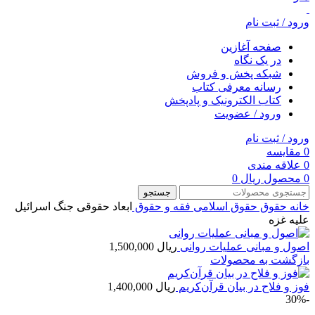
ورود / ثبت نام
صفحه آغازین
در یک نگاه
شبکه پخش و فروش
رسانه معرفی کتاب
کتاب الکترونیک و پادپخش
ورود / عضویت
ورود / ثبت نام
0
مقایسه
0
علاقه مندی
0
محصول
ریال
0
جستجو
خانه
حقوق
حقوق اسلامی
فقه و حقوق
ابعاد حقوقی جنگ اسرائیل
علیه غزه
اصول و مبانی عملیات روانی
ریال
1,500,000
بازگشت به محصولات
فوز و فلاح در بیان قرآن‌کریم
ریال
1,400,000
-30%