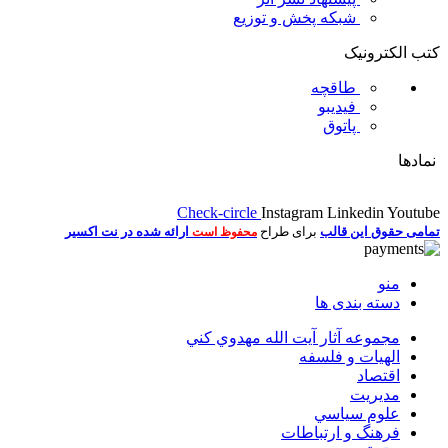
شبکه پخش و توزیع
کتب الکترونیک
طاقچه
فیدیبو
پاتوق
نمادها
Check-circle
Instagram
Linkedin
Youtube
تمامی حقوق این قالب
برای طراح
ارائه شده در نت اکسیر
محفوظ است
منو
دسته بندی ها
مجموعه آثار آيت الله مهدوي كني
الهیات و فلسفه
اقتصاد
مديريت
علوم سياسي
فرهنگ و ارتباطات