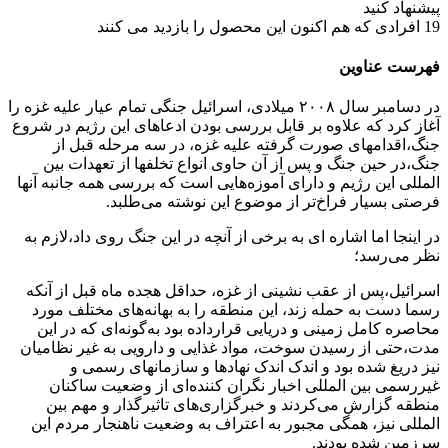
پیشنهاد کنید
19
افرادی که هم اکنون این محصول را بازدید می کنند
فهرست عناوین
در دسامبر سال ۲۰۰۸ میلادی، اسرائیل جنگی تمام عیار علیه غزه را
آغاز کرد که علاوه بر قابل بررسی بودن ادعاهای این رژیم در شروع
جنگ،‌اقدامهای صورت گرفته علیه غزه، در سه مرحله قبل از
جنگ،‌در حین جنگ و پس از آن حاوی انواع تخلفها از تعهدات بین
المللی این رژیم و دارای آموزه‌هایی است که بررسی همه جانبه آنها
فرصتی بسیار فراخ‌تر از موضوع این نوشته می‌طلبد.
در اینجا اما اشاره ای به برخی از آنچه در این جنگ روی داد،‌لازم به
نظر می‌رسد؛
اسرائیل،‌پس از عقب نشینی از غزه،‌ حداقل هجده ماه قبل از آنکه
رسما دست به حمله زند، این منطقه را به بهانه‌های مختلف مورد
محاصره کامل زمینی و دریایی قرارداده بود به‌گونه‌ای که در این
مدت،‌حتی از رسیدن سوخت،‌ مواد غذایی و دارویی به غیر نظامیان
نیز دریغ شده بود و اندک اندک نهادها و سازمانهای رسمی و
غیررسمی بین المللی اخبار نگران کننده‌ای از وضعیت ساکنان
منطقه گزارش می‌‌کردند و خبرگزاری‌های تاثیر‌گذار و مهم بین
المللی نیز، همگی مجبور به اعتراف به وضعیت ناهنجار مردم این
سرزمین شده بودند.