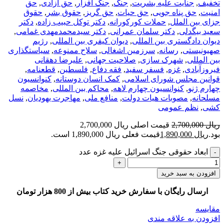
تخفیف
,
جنایت علیه بشریت
,
جنگ
,
جنگ افزار
,
حق آزادی
,
حق
امنیت
,
حق پناه جویی
,
حق حیات
,
حق گریز
,
حقوق بشر
,
حقوق
جزای بین الملل
,
حملات کورکورانه
,
دکتر توکل حبیب زاده
,
دکتر
سعید بیگدلی
,
دکتر سلمان عمرانی
,
دکتر سیدمحمدمهدی غمامی
,
دیوان دادگستری بین المللی
,
دیوان کیفری بین المللی
,
رژیم
صهیونیستی
,
رسانه
,
سرزمین اشغالی
,
سلاح ممنوعه
,
سیاستگذاری
بین المللی
,
شهرک سازی
,
صلاحیت جهانی
,
علیرضا دهقانی
فیروزآبادی
,
غزه
,
فسفر سفید
,
فقه دفاع
,
فلسطین
,
قطعنامه
,
قوانین مجلس شورای اسلامی
,
کمک انسان دوستانه
,
کنوانسیون
چهارم ژنو
,
کنوانسیون چهارم لاهه
,
محاکم بین المللی
,
مخاصمه
مسلحانه
,
مصوبات هیات دولت
,
منافع ملی
,
مهاجرت یهودیان
,
نسل
کشی
,
نظم عمومی
ریال
2,700,000
قیمت اصلی ریال 2,700,000
بود.
ریال
1,890,000
قیمت فعلی ریال 1,890,000 است.
ابعاد حقوقی جنگ اسرائیل علیه غزه عدد
افزودن به سبد خرید
ارسال رایگان با سفارش خرید کتاب بیش از 800 هزار تومان
مقایسه
افزودن به علاقه مندی