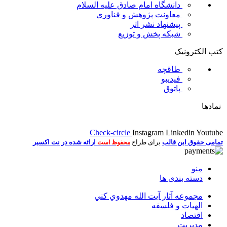
دانشگاه امام صادق علیه السلام
معاونت پژوهش و فناوری
پیشنهاد نشر اثر
شبکه پخش و توزیع
کتب الکترونیک
طاقچه
فیدیبو
پاتوق
نمادها
Check-circle
Instagram
Linkedin
Youtube
تمامی حقوق این قالب
برای طراح
ارائه شده در نت اکسیر
محفوظ است
منو
دسته بندی ها
مجموعه آثار آيت الله مهدوي كني
الهیات و فلسفه
اقتصاد
مديريت