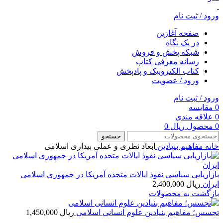
ورود / ثبت نام
صفحه آغازین
در یک نگاه
شبکه پخش و فروش
رسانه معرفی کتاب
کتاب الکترونیک و پادپخش
ورود / عضویت
ورود / ثبت نام
0
مقایسه
0
علاقه مندی
0
محصول
ریال
0
جستجو
خانه
مفاهيم بنيادين
ابعاد نظری و عملی بیداری اسلامی
بازاریابی سیاسی نفوذ ایالات متحده آمریکا در جمهوری اسلامی
ایران
ریال
2,400,000
بازگشت به محصولات
تجسس؛ مفاهیم بنیادین علوم انسانی اسلامی
ریال
1,450,000