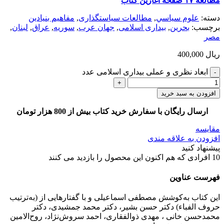
مطالعه ۱۷ صفحه آغازین کتاب
دسته:
علوم سياسي
,
مطالعات سیاستگذاری
,
مفاهيم بنيادين
برچسب:
بحرین
,
بیداری اسلامی
,
جهان عرب
,
سوریه
,
عراق
,
لبنان
,
مصر
ریال
400,000
ابعاد نظری و عملی بیداری اسلامی عدد
افزودن به سبد خرید
ارسال رایگان با سفارش خرید کتاب بیش از 800 هزار تومان
مقایسه
افزودن به علاقه مندی
پیشنهاد کنید
10
افرادی که هم اکنون این محصول را بازدید می کنند
فهرست عناوین
این کتاب به‌کوشش مصطفی اسماعیلی و با گفتارهایی از (به‌ترتیب
حروف الفباء) دکتر حسن بشیر، دکتر محمد جمشیدی، دکتر
محمدحسن خانی ، مهدی ذوالفقاری، احمد سروش‌نژاد، روح‌الامین