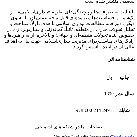
سعید‌ی منتشر شده است.
باعنایت به ظرافت‌ها و پیچیدگی‌های نظریه «بیداری‌اسلامی» ـ از
یک‌‌سو ـ و حساسیت‌ها و پیامدهای قابل توجه عملی ‌آن ـ از سوی
‌دیگر ـ دبیرخانه‌ مطالعات بیداری‌ اسلامی با هدف: اوﻻًـ‌ شناخت و
تحلیل تحولات جاری در منطقٌٌُْه، ثانیاًـ گمانه‌زنی و سناریوپردازی در
خصوص آینده تحولات منطقه‌ای و جهانی؛ و بالاخره: ارایه راهبردها و
راه‌کارهای مناسب برای مدیریت بیداری‌اسلامی جهت نیل به اهداف
عالی آن در آینده؛ تأسیس گردید.
شناسنامه اثر
چاپ
اول
سال نشر
1390
شابك
978-600-214-249-8
صفحات ما در شبکه های اجتماعی