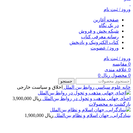
ورود / ثبت نام
صفحه آغازین
در یک نگاه
شبکه پخش و فروش
رسانه معرفی کتاب
کتاب الکترونیک و پادپخش
ورود / عضویت
ورود / ثبت نام
0
مقایسه
0
علاقه مندی
0
محصول
ریال
0
جستجو
خانه
علوم سياسي
روابط بین الملل
اخلاق و سیاست خارجی
احیای جهانی مذهب و تحول در روابط بین‌الملل
ریال
3,900,000
بازگشت به محصولات
بنیادگرایی، جهان اسلام و نظام بین‌الملل
ریال
1,900,000