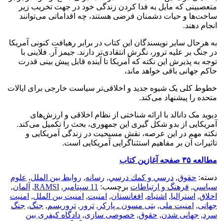
متعصبینی که مایل به فدا کردن زندگی خود در جهت تخریب زیر
ساخت‌ها و حیات دشمنان فرضی هستند، چه اقداماتی می‌توانند
انجام دهند.
به هرحال سایر نویسندگان این کتاب در برابر رهیافت کنونی آمریکا
در جنگ بر علیه ترور، نگرش انتقادی‌تر دارند. جیمز آر. فلاینی با
توجه به پذیرش این نکته که آمریکا تا آینده قابل پیش بینی قدرت
حاکم جهانی باقی خواهد ماند،
خطوط کلی یک شیوه جدید و اخلاقی‌تر سیاست خارجی برای ایالات
متحده را پیشنهاد می‌کند.
دیوید مک دانالد با ارائه شناختی از نظام اخلاقی و ارزش‌های
آمریکایی از بدو شکل گیری این جمهوری، بحث را تکمیل می‌کند.
نکته مهم در این عرصه، نقش مسیحیت در زندگی آمریکایی و
تاثیرات آن بر مفاهیم استثناگرایی آمریکایی است.
مطالعه ۳۵ صفجه آغازین کتاب
دسته:
حقوق
,
درسي و كمك درسي
,
رسانه
,
روابط بین الملل
,
علوم
سياسي
,
فرهنگ و ارتباطات
برچسب:
11 سپتامبر
,
RAMSI
,
آلمان
,
اخلاق
,
استرالیا
,
اشتباه
,
افغانستان
,
امنیت
,
امنیت بین الملل
,
امنیت
جهانی
,
امنیت ملی
,
بتی مسون ـ پارکر
,
ترور
,
تروریسم
,
جنگ
,
جنگ
سرد
,
جهانی شدن
,
حقوق
,
خصوصی سازی
,
دادگاه کیفری بین