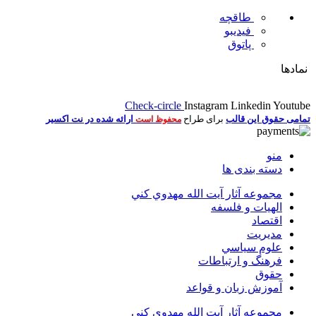
طاقچه
فیدیبو
پاتوق
نمادها
Check-circle
Instagram
Linkedin
Youtube
تمامی حقوق این قالب
برای طراح
ارائه شده در نت اکسیر
محفوظ است
منو
دسته بندی ها
مجموعه آثار آيت الله مهدوي كني
الهیات و فلسفه
اقتصاد
مديريت
علوم سياسي
فرهنگ و ارتباطات
حقوق
آموزش زبان و قواعد
مجموعه آثار آيت الله مهدوي كني