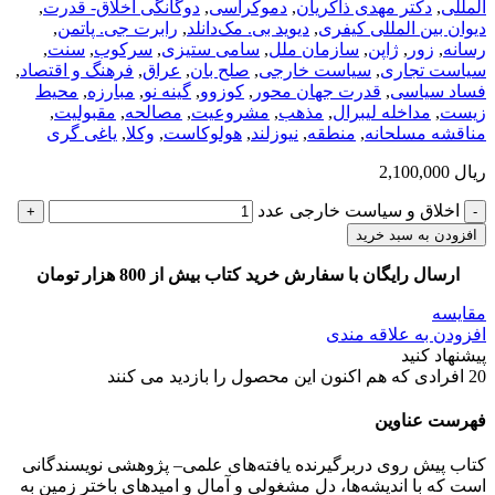
المللی
,
دکتر مهدی ذاکریان
,
دموکراسی
,
دوگانگی اخلاق- قدرت
,
دیوان بین المللی کیفری
,
دیوید بی. مک‌دانلد
,
رابرت جی. پاتمن
,
رسانه
,
زور
,
ژاپن
,
سازمان ملل
,
سامی ستیزی
,
سرکوب
,
سنت
,
سیاست تجاری
,
سیاست خارجی
,
صلح بان
,
عراق
,
فرهنگ و اقتصاد
,
فساد سیاسی
,
قدرت جهان محور
,
کوزوو
,
گینه نو
,
مبارزه
,
محیط
زیست
,
مداخله لیبرال
,
مذهب
,
مشروعیت
,
مصالحه
,
مقبولیت
,
مناقشه مسلحانه
,
منطقه
,
نیوزلند
,
هولوکاست
,
وکلا
,
یاغی گری
ریال
2,100,000
اخلاق و سیاست خارجی عدد
افزودن به سبد خرید
ارسال رایگان با سفارش خرید کتاب بیش از 800 هزار تومان
مقایسه
افزودن به علاقه مندی
پیشنهاد کنید
20
افرادی که هم اکنون این محصول را بازدید می کنند
فهرست عناوین
کتاب پیش روی دربرگیرنده یافته‌های علمی‌– پژوهشی نویسندگانی
است که با اندیشه‌ها، دل مشغولی و آمال و امیدهای باختر زمین به