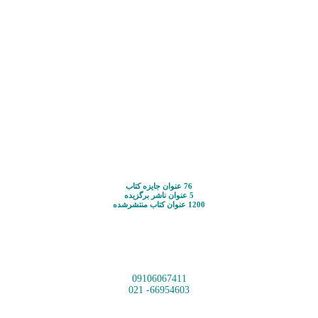
76 عنوان جایزه کتاب
5 عنوان ناشر برگزیده
1200 عنوان کتاب منتشرشده
09106067411
66954603- 021