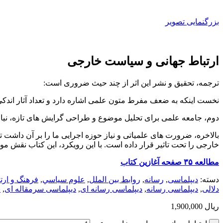
بزرگنمایی تصویر
ارتباط جهانی و سیاست خارجی
ترجمه، تحقیق و نشر این اثر از چند حیث ضروری است:
نخست اینکه به ضعف مفرط متون علمی اشاره دارد و تعداد آثار اندکی 
دوم، جامعه علمی برای تحلیل موضوع و طراحی گرایش های تازه، نیاز
بالاخره، ضرورت های علمیاتی و نیاز حوزه اجرایی ما را بر آن داشت ت
خارجی را تحت تاثیر قرار داده است. با این رویکرد، این کتاب نقش 
مطالعه ۳۵ صفحه آغازین کتاب
دسته:
دیپلماسی
,
رسانه
,
روابط بین الملل
,
علوم سياسي
,
فرهنگ و ارت
دلالی
,
دیپلماسی رسانه
,
دیپلماسی رسانه ای
,
دیپلماسی سرمقاله ای
,
س
ریال
1,900,000