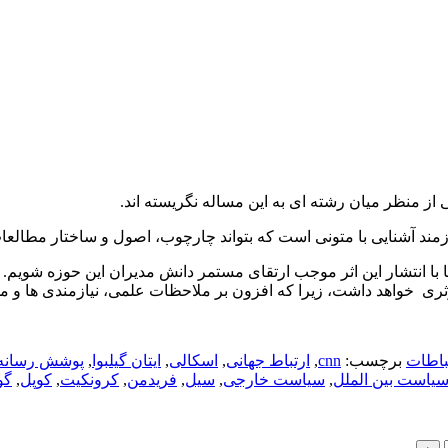
از منظر میان رشته ای به این مساله نگریسته اند.
مند آشنایی با متونی است که بتواند چارچوب، اصول و ساختار مطالعا
ا با انتشار این اثر موجب ارتقای مستمر دانش مدیران این حوزه شویم. 
موثری خواهد داشت، زیرا که افزون بر ملاحظات علمی، نیازمندی ها و
باطات
برچسب:
cnn
,
ارتباط جهانی
,
اسکالی
,
ایتان گیلبوا
,
پوشش رسانه 
یاست بین الملل
,
سیاست خارجی
,
سیل
,
فریدمن
,
کرونکیت
,
کوپل
,
گو