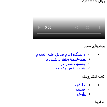
ریال
2,000,000
پیوندهای مفید
دانشگاه امام صادق علیه السلام
معاونت پژوهش و فناوری
پیشنهاد نشر اثر
شبکه پخش و توزیع
کتب الکترونیک
طاقچه
فیدیبو
پاتوق
نمادها