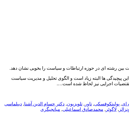
ت بین رشته ای در حوزه ارتباطات و سیاست را بخوبی نشان دهد.
این پیچیدگی ها البته زیاد است و الگوی تحلیل و مدیریت سیاست
 مقتضیات اجرایی نیز لحاظ شده است….
ای
,
پولیتکوفسکی
,
تاور
,
تلویزیون
,
دکتر حسام الدین آشنا
,
دیپلماسی
نزالز
,
لاگوئر
,
محمدصادق اسماعیلی
,
میانجیگری