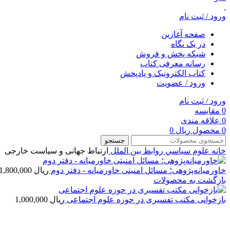
ورود / ثبت نام
صفحه آغازین
در یک نگاه
شبکه پخش و فروش
رسانه معرفی کتاب
کتاب الکترونیک و پادپخش
ورود / عضویت
ورود / ثبت نام
0
مقایسه
0
علاقه مندی
0
محصول
ریال
0
جستجو
خانه
علوم سياسي
روابط بین الملل
ارتباط جهانی و سیاست خارجی
خاورمیانه‌پژوهی؛ مسائل امنیتی خاورمیانه - دفتر دوم
ریال
1,800,000
بازگشت به محصولات
بازخوانی مکتب تفسیری در حوزه علوم اجتماعی
ریال
1,000,000