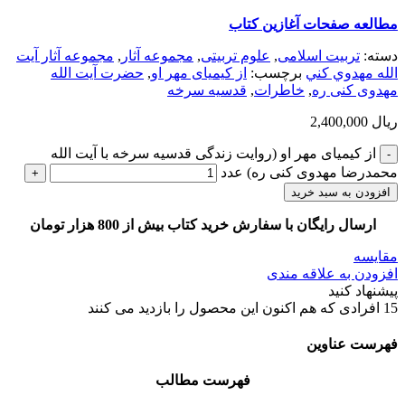
مطالعه صفحات آغازین کتاب
دسته:
تربیت اسلامی
,
علوم تربیتی
,
مجموعه آثار
,
مجموعه آثار آيت
الله مهدوي كني
برچسب:
از کیمیای مهر او
,
حضرت آیت الله
مهدوی کنی ره
,
خاطرات
,
قدسیه سرخه
ریال
2,400,000
از کیمیای مهر او (روایت زندگی قدسیه سرخه با آیت الله
محمدرضا مهدوی کنی ره) عدد
افزودن به سبد خرید
ارسال رایگان با سفارش خرید کتاب بیش از 800 هزار تومان
مقایسه
افزودن به علاقه مندی
پیشنهاد کنید
15
افرادی که هم اکنون این محصول را بازدید می کنند
فهرست عناوین
فهرست مطالب