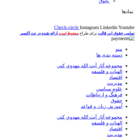
پاتوق
نمادها
Check-circle
Instagram
Linkedin
Youtube
تمامی حقوق این قالب
برای طراح
ارائه شده در نت اکسیر
محفوظ است
منو
دسته بندی ها
مجموعه آثار آيت الله مهدوي كني
الهیات و فلسفه
اقتصاد
مديريت
علوم سياسي
فرهنگ و ارتباطات
حقوق
آموزش زبان و قواعد
مجموعه آثار آيت الله مهدوي كني
الهیات و فلسفه
اقتصاد
مديريت