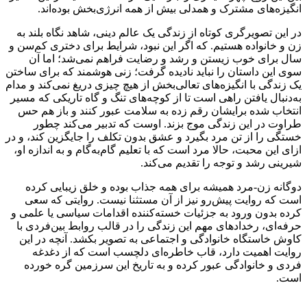
انگیزه‌های مشترک و همدلی بیش از همه انرژی‌بخش بوده‌اند.
در این تصویرگری کوتاه از زندگی یک عالم دینی، شاهد نگاه بلند به
زن و خانواده هستیم. که اگر این نبود، شرایط برای دختری کم‌سن و
سال برای خوب زیستن و رشد و رضایت فراهم نمی‌شد؛ اما آن
سوی این داستان را نباید نادیده گرفت؛ زنی هوشمند که برای ساختن
یک زندگی با انگیزه‌های تعالی‌بخش از هیچ چیزی دریغ نمی‌کند و مدام
به‌دنبال یافتن راهی است تا از کوچه‌های تنگ و گاه تاریکی که مسیر
انتخاب شده برایشان رقم زده به سلامت عبور کنند و باز هم حس
طراوت در این زندگی موج بزند. اوست که تدبیر می‌کند چطور
خستگی را از تن مرد بگیرد و عشق بدون تکلف را جایگزین کند، و در
ازای این محبت، حالا مرد است که با تعلیم گام‌به‌گام و به اندازه او،
شیرینی رشد و توجه را تقدیم می‌کند.
دوگانه زن-مرد همیشه برای همه جذاب بوده و خلق زیبایی کرده
است که روایت پیش‌رو نیز از آن مستثنا نیست. روایتی که سعی
کرده بدون ورود به جزئیات خسته‌کننده اقدامات سیاسی یا علمی و
حرفه‌ای، رخدادهای مهم این زندگی را در قالب روابط بین‌فردی با
کاوش خاستگاه خانوادگی و اجتماعی به تصویر بکشد. آنچه در این
روایت اهمیت دارد، قاب خاطره‌ای دلچسب است که از دغدغه
فردی و خانوادگی عبور کرده و به تاریخ این سرزمین گره خورده
است.