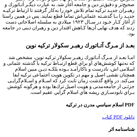
ﺻﺤﻴﺢﺗﺮ و دﻗﻴﻖﺗﺮ دﻳﻦ و ﺟﺎﻣﻌﻪ آﻏﺎز ﺷﺪ. ﺑﻪ ﻋﺒﺎرت دﻳﮕـﺮ آﺗـﺎﺗﻮرك و
رﻫﺒـﺮان ﺟﺪﻳـﺪ ﺗﺮﻛﻴﻪ ﺗﻤﺎم ﺗﻼش ﺧﻮد را ﺑﻪﻛﺎر ﮔﺮﻓﺘﻨﺪ ﺗﺎ ارﺗﺒﺎط ﺗﺮﻛﻴـﻪ
ﺟﺪﻳـﺪ را ﺑـﺎ ﮔﺬﺷـﺘﻪ ﻋﺜﻤﺎﻧﻰاش ﺗﻤﺎﻣﺎً ﻗﻄﻊ ﻧﻤﺎﻳﻨﺪ. ﭘﺲ در ﻫﻤﻴﻦ راﺳﺘﺎ
از آﻏﺎز ﻛـﺎر ﺧـﻮد در ﺳـﺎل ١٩٢٣ ﻣﻴﻼدي ﺑﻪ ﺳﻠﺴﻠﻪ اﺻﻼﺣﺎﺗﻰ دﺳﺖ
زدﻧﺪ ﻛﻪ ﻫﺪف ﻧﻬﺎﻳﻰ آنﻫﺎ ﻛـﺎﻫﺶ اﻗﺘﺪار دﻳﻦ و رﻫﺒﺮان دﻳﻨﻰ در ﺟﺎﻣﻌﻪ
ﺑﻮد.
ﺑﻌـﺪ از ﻣـﺮگ آﺗـﺎﺗﻮرك رﻫﺒـﺮ ﺳﻜﻮﻻر ﺗﺮﻛﻴﻪ ﻧﻮﻳﻦ
اﻣـﺎ ﺑﻌـﺪ از ﻣـﺮگ آﺗـﺎﺗﻮرك رﻫﺒـﺮ ﺳﻜﻮﻻر ﺗﺮﻛﻴﻪ ﻧﻮﻳﻦ، ﻣﺸﺨﺺ ﺷﺪ
ﻛﻪ ﻧﻪﺗﻨﻬﺎ ﻛﻮﺷﺶﻫﺎي او ﺑﺮاي ﻗﻄﻊ ارﺗﺒـﺎط ﺗﺮﻛﻴﻪ ﺑﺎ ﮔﺬﺷﺘﻪ ﻋﺜﻤﺎﻧﻰ و
اﺳﻼﻣﻰ اش، ﻧﺎدرﺳﺖ و ﻧﺎﻛﺎرآﻣـﺪ ﺑـﻮده ﺑﻠﻜـﻪ دﻳـﻦ ﻣﺒﻴﻦ اﺳﻼم
ﻫﻤﭽﻨﺎن ﻧﻘﺸﻰ اﺻﻴﻞ و ﻣﻬﻢ در ﺗﻜﻮﻳﻦ ﻫﻮﻳﺖ اﺟﺘﻤﺎﻋﻰ ﺗﺮﻛﻴﻪ اﻳﻔﺎ
ﻣﻰﻛﻨﺪ. در واﻗﻊ ﮔﺬﺷﺖ زﻣﺎن ﺛﺎﺑﺖ ﻛﺮد ﻛﻪ اﺳـﻼم و اﺳـﻼمﮔﺮاﻳـﻰ
ﺟﺰﺋـﻰ از ﺟﺎﻣﻌﻪﻣﺪﻧﻰ و ﻫﻮﻳﺖ اﺻﻴﻞ ﺗﺮكﻫﺎ ﺑﻮده و ﻫﺮﮔﻮﻧﻪ ﻛﻮﺷﺶ
ﺑـﺮاي ﻧﺎﺑﻮدﺳـﺎزي ريشه هاي اسلام گرايي عقيم است.
PDF اسلام سياسي مدرن در تركيه
دانلود PDF كتاب
شناسنامه اثر