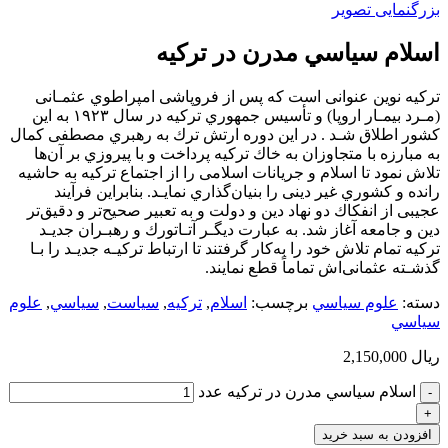
بزرگنمایی تصویر
اسلام سياسي مدرن در تركيه
ﺗﺮﻛﻴﻪ ﻧﻮﻳﻦ ﻋﻨﻮاﻧﻰ اﺳﺖ ﻛﻪ ﭘﺲ از ﻓﺮوﭘﺎﺷﻰ اﻣﭙﺮاﻃﻮي ﻋﺜﻤـﺎﻧﻰ
(ﻣـﺮد ﺑﻴﻤـﺎر اروﭘﺎ) و ﺗﺄﺳﻴﺲ ﺟﻤﻬﻮري ﺗﺮﻛﻴﻪ در ﺳﺎل ١٩٢٣ ﺑﻪ اﻳﻦ
ﻛﺸﻮر اﻃﻼق ﺷـﺪ . در اﻳﻦ دوره ارﺗﺶ ﺗﺮك ﺑﻪ رﻫﺒﺮي ﻣﺼﻄﻔﻰ ﻛﻤﺎل
ﺑﻪ ﻣﺒﺎرزه ﺑﺎ ﻣﺘﺠﺎوزان ﺑﻪ ﺧﺎك ﺗﺮﻛﻴﻪ ﭘﺮداﺧﺖ و ﺑﺎ ﭘﻴﺮوزي ﺑﺮ آنﻫﺎ
ﺗﻼش ﻧﻤﻮد ﺗﺎ اﺳﻼم و ﺟﺮﻳﺎﻧﺎت اﺳﻼﻣﻰ را از اﺟﺘﻤﺎع ﺗﺮﻛﻴﻪ ﺑﻪ ﺣﺎﺷﻴﻪ
راﻧﺪه و ﻛﺸﻮري ﻏﻴﺮ دﻳﻨﻰ را ﺑﻨﻴﺎنﮔﺬاري ﻧﻤﺎﻳـﺪ. ﺑﻨﺎﺑﺮاﻳﻦ ﻓﺮآﻳﻨﺪ
ﻋﺠﻴﺒﻰ از اﻧﻔﻜﺎك دو ﻧﻬﺎد دﻳﻦ و دوﻟﺖ و ﺑﻪ ﺗﻌﺒﻴﺮ ﺻﺤﻴﺢﺗﺮ و دﻗﻴﻖﺗﺮ
دﻳﻦ و ﺟﺎﻣﻌﻪ آﻏﺎز ﺷﺪ. ﺑﻪ ﻋﺒﺎرت دﻳﮕـﺮ آﺗـﺎﺗﻮرك و رﻫﺒـﺮان ﺟﺪﻳـﺪ
ﺗﺮﻛﻴﻪ ﺗﻤﺎم ﺗﻼش ﺧﻮد را ﺑﻪﻛﺎر ﮔﺮﻓﺘﻨﺪ ﺗﺎ ارﺗﺒﺎط ﺗﺮﻛﻴـﻪ ﺟﺪﻳـﺪ را ﺑـﺎ
ﮔﺬﺷـﺘﻪ ﻋﺜﻤﺎﻧﻰاش ﺗﻤﺎﻣﺎً ﻗﻄﻊ ﻧﻤﺎﻳﻨﺪ.
دسته:
علوم سياسي
برچسب:
اسلام
,
تركيه
,
سياست
,
سياسي
,
علوم
سياسي
ریال
2,150,000
اسلام سياسي مدرن در تركيه عدد
افزودن به سبد خرید