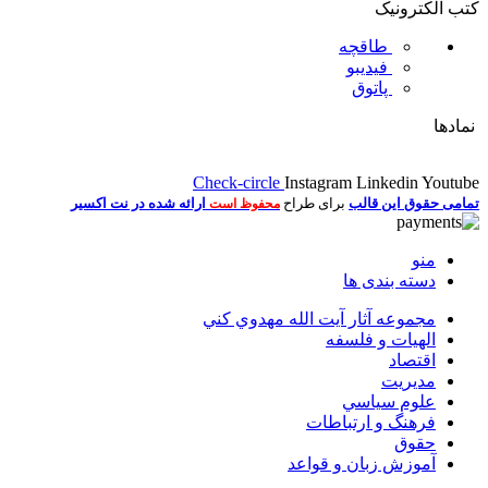
کتب الکترونیک
طاقچه
فیدیبو
پاتوق
نمادها
Check-circle
Instagram
Linkedin
Youtube
تمامی حقوق این قالب
برای طراح
ارائه شده در نت اکسیر
محفوظ است
منو
دسته بندی ها
مجموعه آثار آيت الله مهدوي كني
الهیات و فلسفه
اقتصاد
مديريت
علوم سياسي
فرهنگ و ارتباطات
حقوق
آموزش زبان و قواعد