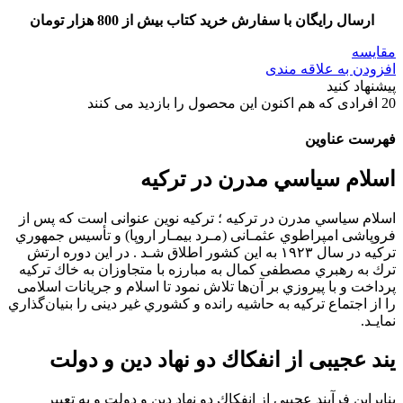
ارسال رایگان با سفارش خرید کتاب بیش از 800 هزار تومان
مقایسه
افزودن به علاقه مندی
پیشنهاد کنید
20
افرادی که هم اکنون این محصول را بازدید می کنند
فهرست عناوین
اسلام سياسي مدرن در تركيه
اسلام سياسي مدرن در تركيه ؛ ﺗﺮﻛﻴﻪ ﻧﻮﻳﻦ ﻋﻨﻮاﻧﻰ اﺳﺖ ﻛﻪ ﭘﺲ از
ﻓﺮوﭘﺎﺷﻰ اﻣﭙﺮاﻃﻮي ﻋﺜﻤـﺎﻧﻰ (ﻣـﺮد ﺑﻴﻤـﺎر اروﭘﺎ) و ﺗﺄﺳﻴﺲ ﺟﻤﻬﻮري
ﺗﺮﻛﻴﻪ در ﺳﺎل ١٩٢٣ ﺑﻪ اﻳﻦ ﻛﺸﻮر اﻃﻼق ﺷـﺪ . در اﻳﻦ دوره ارﺗﺶ
ﺗﺮك ﺑﻪ رﻫﺒﺮي ﻣﺼﻄﻔﻰ ﻛﻤﺎل ﺑﻪ ﻣﺒﺎرزه ﺑﺎ ﻣﺘﺠﺎوزان ﺑﻪ ﺧﺎك ﺗﺮﻛﻴﻪ
ﭘﺮداﺧﺖ و ﺑﺎ ﭘﻴﺮوزي ﺑﺮ آنﻫﺎ ﺗﻼش ﻧﻤﻮد ﺗﺎ اﺳﻼم و ﺟﺮﻳﺎﻧﺎت اﺳﻼﻣﻰ
را از اﺟﺘﻤﺎع ﺗﺮﻛﻴﻪ ﺑﻪ ﺣﺎﺷﻴﻪ راﻧﺪه و ﻛﺸﻮري ﻏﻴﺮ دﻳﻨﻰ را ﺑﻨﻴﺎنﮔﺬاري
ﻧﻤﺎﻳـﺪ.
ﻳﻨﺪ ﻋﺠﻴﺒﻰ از اﻧﻔﻜﺎك دو ﻧﻬﺎد دﻳﻦ و دوﻟﺖ
ﺑﻨﺎﺑﺮاﻳﻦ ﻓﺮآﻳﻨﺪ ﻋﺠﻴﺒﻰ از اﻧﻔﻜﺎك دو ﻧﻬﺎد دﻳﻦ و دوﻟﺖ و ﺑﻪ ﺗﻌﺒﻴﺮ