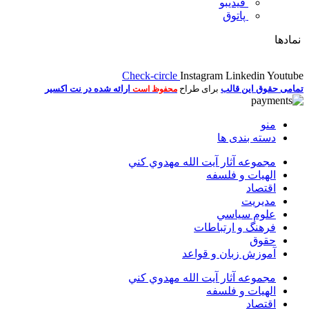
فیدیبو
پاتوق
نمادها
Check-circle
Instagram
Linkedin
Youtube
تمامی حقوق این قالب
برای طراح
ارائه شده در نت اکسیر
محفوظ است
منو
دسته بندی ها
مجموعه آثار آيت الله مهدوي كني
الهیات و فلسفه
اقتصاد
مديريت
علوم سياسي
فرهنگ و ارتباطات
حقوق
آموزش زبان و قواعد
مجموعه آثار آيت الله مهدوي كني
الهیات و فلسفه
اقتصاد