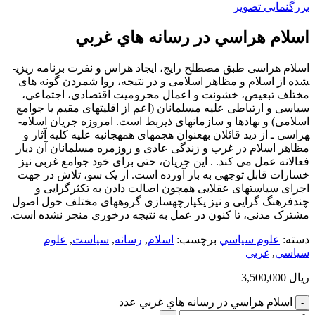
بزرگنمایی تصویر
اسلام هراسي در رسانه هاي غربي
اسلام­ هراسی طبق مصطلح رایج، ایجاد هراس و نفرت برنامه­ ریزی­
شده از اسلام و مظاهر اسلامی و در نتیجه، روا شمردن گونه­ های
مختلف تبعیض، خشونت و اعمال محرومیت اقتصادی، اجتماعی،
سیاسی و ارتباطی علیه مسلمانان (اعم از اقلیت­های مقیم یا جوامع
اسلامی) و نهادها و سازمان­های ذی­ربط است. امروزه جریان اسلام­
هراسی ـ از دید قائلان به­عنوان هجمه­ای همه­جانبه علیه کلیه آثار و
مظاهر اسلام در غرب و زندگی عادی و روزمره مسلمانان آن دیار
فعالانه عمل می­ کند. . این جریان، حتی برای خود جوامع غربی نیز
خسارات قابل توجهی به بار آورده است. از یک سو، تلاش در جهت
اجرای سیاست­های عقلایی همچون اصالت دادن به تکثرگرایی و
چندفرهنگ­ گرایی و نیز یکپارچه­سازی گروه­های مختلف حول اصول
مشترک مدنی، تا کنون در عمل به نتیجه درخوری منجر نشده است.
دسته:
علوم سياسي
برچسب:
اسلام
,
رسانه
,
سياست
,
علوم
سياسي
,
غربي
ریال
3,500,000
اسلام هراسي در رسانه هاي غربي عدد