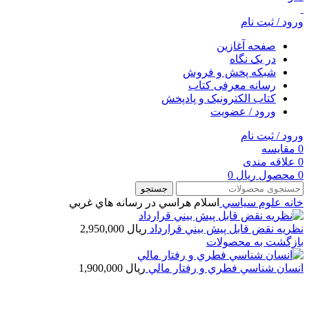
ورود / ثبت نام
صفحه آغازین
در یک نگاه
شبکه پخش و فروش
رسانه معرفی کتاب
کتاب الکترونیک و پادپخش
ورود / عضویت
ورود / ثبت نام
0
مقایسه
0
علاقه مندی
0
محصول
ریال
0
جستجو
خانه
علوم سياسي
اسلام هراسي در رسانه هاي غربي
نظريه نقض قابل پيش بيني قرارداد
ریال
2,950,000
بازگشت به محصولات
انسان شناسي فطري و رفتار مالي
ریال
1,900,000