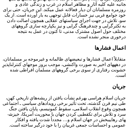
جانبه علیه کلیه آثار و مظاهر اسلام در غرب و زندگی عادی و
روزمره مسلمانان آن دیار فعالانه عمل می­کند. این جریان، حتی برای
خود جوامع غربی نیز خسارات قابل توجهی به بار آورده است. از یک
سو، تلاش در جهت اجرای سیاست­های عقلایی همچون اصالت دادن
به تکثرگرایی و چندفرهنگ­ گرایی و نیز یکپارچه­ سازی گروه­های
مختلف حول اصول مشترک مدنی، تا کنون در عمل به نتیجه
درخوری منجر نشده است.
اعمال فشارها
متقابلاً اعمال فشارها و تبعیض­های ظالمانه و غیر­موجه بر مسلمانان،
در دهه­های اخیر به صورت واکنشی، موجب بروز موج­های کنترل­ناپذیرِ
خشونت رفتاری از سوی برخی گروه­های مسلمان افراطی شده
است.
جریان
جریان اسلام­ هراسی به­رغم نشأت يافتن از ريشه‌هاي تاريخي کهن،
طی نیم قرن گذشته، تحت تأثیر برخی رویدادهای سیاسی ـ اجتماعی
همچون وقوع انقلاب اسلامی، سقوط کمونیسم، پایان یافتن جنگ
سرد و تلاش برای تک­قطبی کردن جهان با محوریت آمریکا، خیزش­
های رهایی­بخش در جهان اسلام و… مجدداً شدت یافته و افکار
عمومی و احساسات جمعی غربیان را با خود درگیر ساخته است.