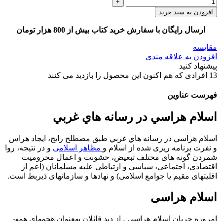
افزودن به سبد خرید
ارسال رایگان با سفارش خرید کتاب بیش از 800 هزار تومان
مقایسه
افزودن به علاقه مندی
پیشنهاد کنید
13
افرادی که هم اکنون این محصول را بازدید می کنند
فهرست عناوین
اسلام هراسي در رسانه هاي غربي
اسلام هراسي در رسانه هاي غربي طبق مصطلح رایج، ایجاد هراس
و نفرت برنامه­ ریزی­ شده از اسلام و
مظاهر اسلامی
و در نتیجه، روا
شمردن گونه­ های مختلف تبعیض، خشونت و اعمال محرومیت
اقتصادی، اجتماعی، سیاسی و ارتباطی علیه مسلمانان (اعم از
اقلیت­های مقیم یا جوامع اسلامی) و نهادها و سازمان­های ذی­ربط است.
اسلام­ هراسی
امروزه جریان اسلام­ هراسی ـ از دید قائلان به­عنوان هجمه­ای همه­