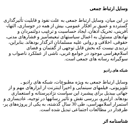
وسایل ارتباط جمعی
در این میان، وسایل ارتباط جمعی به­ علت نفوذ و قابلیت تأثیرگذاری
گسترده و عمیق بر افکار عمومی، بیش از همه در جوسازی، التهاب­
آفرینی، تحریک اذهان، ایجاد حساسیت و ترغیب دولتمردان و
نهادهای مسئول به اعمال سیاست­های تبعیض­آمیز و فشارهای مدنی،
حقوقی، اخلاقی و روانی علیه مسلمانان اثرگذار بوده­اند. بنابراین،
تردیدی نیست که بخش قابل توجهی از گفتمان و فضای
اسلام‌هراسی موجود در جوامع غربی، ناشی از عملکرد ناصواب و
سوگیرانه رسانه­ های جمعی است.
شبکه­ های رادیو
وسایل ارتباط جمعی به­ ویژه مطبوعات، شبکه­ های رادیو ـ
تلویزیونی، فیلم­های سینمایی و اخیراً اینترنت از ابزارهای مهم و از
جهاتی بی­بدیل برای پیشبرد این سیاست نژادپرستانه و استعماری
بوده­اند. ازاین­رو، بررسی نقش و تأثیر رسانه­ها در توجیه، عادی­سازی و
استمرار اسلام­هراسی، طی 30 سال گذشته، به یکی از پروژه‌های پر­
طرفدار در مطالعات اجتماعی تبدیل شده است.
شناسنامه اثر