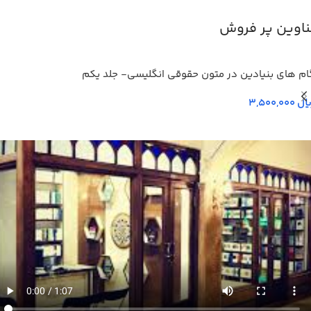
ناوین پر فروش
ام های بنیادین در متون حقوقي انگليسي- جلد يكم
یال