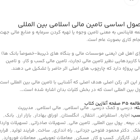
صول اساسی تامین مالی اسلامی بین المللی
مه فاینانس به معنی تامین وجوه یا تهیه کردن سرمایه و منابع مالی جهت
جام کاری بصورت عام است.
ای اهل فن (یعنی موسسات مالی و بنگاه های ذیربط-خصوصاً بانک ها)
ا کاربردهایی نظیر تامین مالی تجارت، تامین مالی کسب و کار، و تامین
لی پروژه دارد که چارچوب های اصلی اثر حاضر را تشکیل می دهند.
 این اثر، رکن اصلی هدف اصلی که آشنایی با تامین مالی بین المللی است،
ل بین المللی است که در بخش کلیات بدان اشاره شده است….
 ۳۵ صفحه آغازین کتاب
ه:
درسي و كمك درسي
,
مالی اسلامی
,
مالی اسلامی
,
مديريت
سب:
اجاره
,
استقراض
,
انتقال
,
انگلستان
,
اوراق بهادار
,
بازار ارز
,
بانک
,
ت
,
بیمه
,
پول بین المللی
,
تامین مالی
,
تسهیلات صادراتی
,
تسهیلات واردا
لک
,
دکتر محمود فتوحی جزدانی
,
راه اندازی
,
ساخت
,
فرایند تولید
,
قرارد
ارز
,
کارگزار
,
کسب و کار
,
مسکن
,
معاملات تعویضی
,
معاملات فوروارد
,