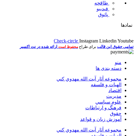
طاقچه
فیدیبو
پاتوق
نمادها
Check-circle
Instagram
Linkedin
Youtube
تمامی حقوق این قالب
برای طراح
ارائه شده در نت اکسیر
محفوظ است
منو
دسته بندی ها
مجموعه آثار آيت الله مهدوي كني
الهیات و فلسفه
اقتصاد
مديريت
علوم سياسي
فرهنگ و ارتباطات
حقوق
آموزش زبان و قواعد
مجموعه آثار آيت الله مهدوي كني
الهیات و فلسفه