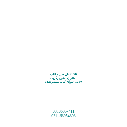
76 عنوان جایزه کتاب
5 عنوان ناشر برگزیده
1200 عنوان کتاب منتشرشده
09106067411
66954603- 021