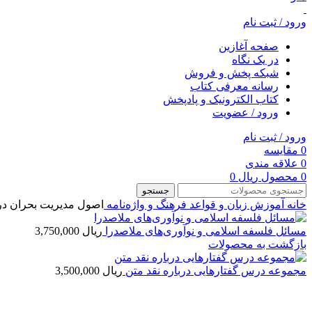
ورود / ثبت نام
صفحه آغازین
در یک نگاه
شبکه پخش و فروش
رسانه معرفی کتاب
کتاب الکترونیک و پادپخش
ورود / عضویت
ورود / ثبت نام
0
مقایسه
0
علاقه مندی
0
محصول
ریال
0
جستجو
خانه
آموزش زبان و قواعد
فرهنگ و واژه‌نامه
اصول مدیریت بحران در
مسائل فلسفه اسلامی و نوآوری‌های ملاصدرا
ریال
3,750,000
بازگشت به محصولات
مجموعه درس گفتارهایی درباره نقد متن
ریال
3,500,000