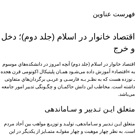
فهرست عناوین
اقتصاد خانوار در اسلام (جلد دوم)؛ دخل
و خرج
اقتصاد خانوار در اسلام (جلد دوم)
آﻧﭽﻪ اﻣﺮوز در داﻧﺸﻜﺪهﻫﺎي ﻣﻮﺳﻮم
ﺑﻪ »اﻗﺘﺼﺎد« آﻣﻮزش داده ﻣﻰﺷـﻮد ﻫﻤـﺎن ﭘﻠﻴﺘﻴﻜﺎل اﻛﻮﻧﻮﻣﻰ ﻗﺮن ﻫﺠﺪه
ـ ﻧﻮزده ﻫﺴﺖ ﻛﻪ ﺑﻪ ﻧﻈـﺮ ﺑـﻪ ﻓﺎرﺳـﻰ و ﻋﺮﺑـﻰ ﺑﺮﮔﺮدانﻫﺎي ﻣﺘﻔﺎوﺗﻰ
داﺷﺘﻪ اﺳﺖ. ﻣﺨﺎﻃﺐ اﻳﻦ داﻧﺶ ﺣﺎﻛﻤـﺎن و ﭼﮕـﻮﻧﮕﻰ ﺗﺪﺑﻴﺮ اﻣﻮر ﺟﺎﻣﻌﻪ
ﻣﻰﺑﺎﺷﺪ.
ﻣﺘﻌﻠﻖ اﻳـﻦ ﺗـﺪﺑﻴﺮ و ﺳـﺎﻣﺎﻧﺪﻫﻰ
ﻣﺘﻌﻠﻖ اﻳـﻦ ﺗـﺪﺑﻴﺮ و ﺳـﺎﻣﺎﻧﺪﻫﻰ، ﺗﻮﻟﻴـﺪ و ﺗﻮزﻳـﻊ ﻣﻮاﻫﺐ ﺑﻴﻦ آﺣﺎد ﻣﺮدم
اﺳﺖ. ﺑﻪ ﻧﻈﺮ ﭼﻬﺎر ﻣﻮﻫﺒﺖ و ﭼﻬﺎر ﻣﻘﻮﻟـﻪ ﻣﺘﻤـﺎﻳﺰ از ﻳﻜﺪﻳﮕﺮ در اﻳﻦ