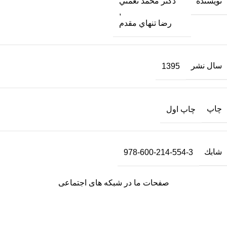
نویسنده
دكتر محمد نعمتي
,
رضا تنهاي مقدم
سال نشر
1395
چاپ
چاپ اول
شابك
978-600-214-554-3
صفحات ما در شبکه های اجتماعی