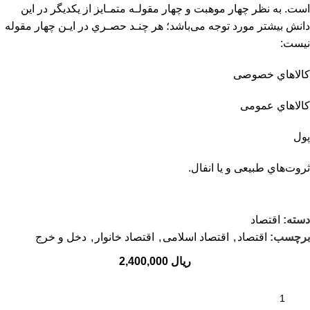
اﺳﺖ. ﺑﻪ ﻧﻈﺮ ﭼﻬﺎر ﻣﻮﻫﺒﺖ و ﭼﻬﺎر ﻣﻘﻮﻟـﻪ ﻣﺘﻤـﺎﻳﺰ از ﻳﻜﺪﻳﮕﺮ در اﻳﻦ
داﻧﺶ ﺑﻴﺸﺘﺮ ﻣﻮرد ﺗﻮﺟﻪ ﻣﻰﺑﺎﺷﺪ؛ ﻫﺮ ﭼﻨـﺪ ﺣﺼـﺮي در اﻳـﻦ ﭼﻬﺎر ﻣﻘﻮﻟﻪ
ﻧﻴﺴﺖ:
ﻛﺎﻻﻫﺎي ﺧﺼﻮﺻﻰ
ﻛﺎﻻﻫﺎي ﻋﻤﻮﻣﻰ
ﭘﻮل
ﺛﺮوتﻫﺎي ﻃﺒﻴﻌﻰ و ﻳﺎ اﻧﻔﺎل.
دسته:
اقتصاد
برچسب:
اقتصاد
,
اقتصاد اسلامی
,
اقتصاد خانوار
,
دخل و خرج
ریال