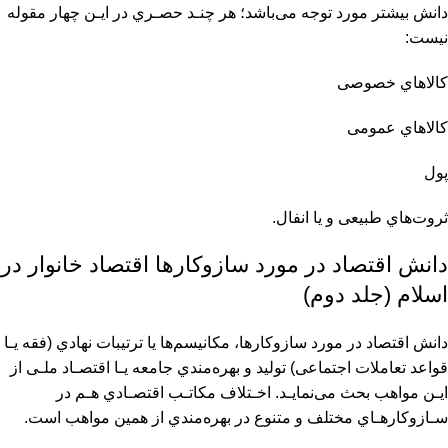
داﻧﺶ ﺑﻴﺸﺘﺮ ﻣﻮرد ﺗﻮﺟﻪ ﻣﻰﺑﺎﺷﺪ؛ ﻫﺮ ﭼﻨـﺪ ﺣﺼـﺮي در اﻳـﻦ ﭼﻬﺎر ﻣﻘﻮﻟﻪ
ﻧﻴﺴﺖ:
ﻛﺎﻻﻫﺎي ﺧﺼﻮﺻﻰ
ﻛﺎﻻﻫﺎي ﻋﻤﻮﻣﻰ
ﭘﻮل
ﺛﺮوتﻫﺎي ﻃﺒﻴﻌﻰ و ﻳﺎ اﻧﻔﺎل.
داﻧﺶ اﻗﺘﺼﺎد در ﻣﻮرد ﺳﺎزوﻛﺎرﻫﺎ اقتصاد خانوار در
اسلام (جلد دوم)
داﻧﺶ اﻗﺘﺼﺎد در ﻣﻮرد ﺳﺎزوﻛﺎرﻫﺎ، ﻣﻜﺎﻧﻴﺴﻢﻫﺎ ﻳﺎ ﺗﺮﺗﻴﺒﺎت ﻧﻬﺎدي (ﻓﻘﻪ ﻳـﺎ
ﻗﻮاﻋﺪ ﺗﻌﺎﻣﻼت اﺟﺘﻤﺎﻋﻰ) ﺗﻮﻟﻴﺪ و ﺑﻬﺮهﻣﻨﺪي ﺟﺎﻣﻌﻪ ﻳـﺎ اﻗﺘﺼـﺎد ﻣﻠـﻰ از
اﻳـﻦ ﻣﻮاﻫﺐ ﺑﺤﺚ ﻣﻰﻧﻤﺎﻳـﺪ. اﺧـﺘﻼف ﻣﻜﺎﺗـﺐ اﻗﺘﺼـﺎدي ﻫـﻢ در
ﺳـﺎزوﻛﺎرﻫـﺎي ﻣﺨﺘﻠﻒ و ﻣﺘﻨﻮع در ﺑﻬﺮهﻣﻨﺪي از ﻫﻤﻴﻦ ﻣﻮاﻫﺐ اﺳﺖ.