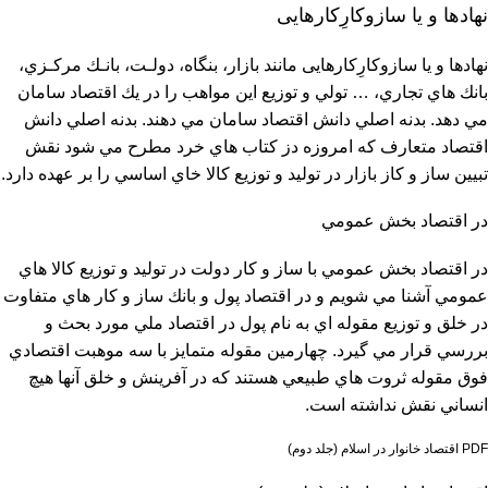
ﻧﻬﺎدﻫﺎ و ﻳﺎ ﺳﺎزوﻛﺎرِﻛﺎرﻫﺎﻳﻰ
ﻧﻬﺎدﻫﺎ و ﻳﺎ ﺳﺎزوﻛﺎرِﻛﺎرﻫﺎﻳﻰ ﻣﺎﻧﻨﺪ ﺑﺎزار، ﺑﻨﮕﺎه، دوﻟـﺖ، ﺑﺎﻧـﻚ ﻣﺮﻛـﺰي،
بانك هاي تجاري، … تولي و توزيع اين مواهب را در يك اقتصاد سامان
مي دهد. بدنه اصلي دانش اقتصاد سامان مي دهند. بدنه اصلي دانش
اقتصاد متعارف كه امروزه دز كتاب هاي خرد مطرح مي شود نقش
تبيين ساز و كاز بازار در توليد و توزيع كالا خاي اساسي را بر عهده دارد.
در اقتصاد بخش عمومي
در اقتصاد بخش عمومي با ساز و كار دولت در توليد و توزيع كالا هاي
عمومي آشنا مي شويم و در اقتصاد پول و بانك ساز و كار هاي متفاوت
در خلق و توزيع مقوله اي به نام پول در اقتصاد ملي مورد بحث و
بررسي قرار مي گيرد. چهارمين مقوله متمايز با سه موهبت اقتصادي
فوق مقوله ثروت هاي طبيعي هستند كه در آفرينش و خلق آنها هيچ
انساني نقش نداشته است.
PDF اقتصاد خانوار در اسلام (جلد دوم)