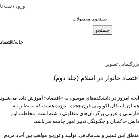
ورود / ثبت نا
جستجو
خانه
اقتصاد
بزرگنمایی تصویر
اقتصاد خانوار در اسلام (جلد دوم)
آﻧﭽﻪ اﻣﺮوز در داﻧﺸﻜﺪهﻫﺎي ﻣﻮﺳﻮم ﺑﻪ »اﻗﺘﺼﺎد« آﻣﻮزش داده ﻣﻰﺷـﻮد
ﻫﻤـﺎن ﭘﻠﻴﺘﻴﻜﺎل اﻛﻮﻧﻮﻣﻰ ﻗﺮن ﻫﺠﺪه ـ ﻧﻮزده ﻫﺴﺖ ﻛﻪ ﺑﻪ ﻧﻈـﺮ ﺑـﻪ
ﻓﺎرﺳـﻰ و ﻋﺮﺑـﻰ ﺑﺮﮔﺮدانﻫﺎي ﻣﺘﻔﺎوﺗﻰ داﺷﺘﻪ اﺳﺖ. ﻣﺨﺎﻃﺐ اﻳﻦ
داﻧﺶ ﺣﺎﻛﻤـﺎن و ﭼﮕـﻮﻧﮕﻰ ﺗﺪﺑﻴﺮ اﻣﻮر ﺟﺎﻣﻌﻪ ﻣﻰﺑﺎﺷﺪ.
ﻣﺘﻌﻠﻖ اﻳـﻦ ﺗـﺪﺑﻴﺮ و ﺳـﺎﻣﺎﻧﺪﻫﻰ، ﺗﻮﻟﻴـﺪ و ﺗﻮزﻳـﻊ ﻣﻮاﻫﺐ ﺑﻴﻦ آﺣﺎد ﻣﺮدم