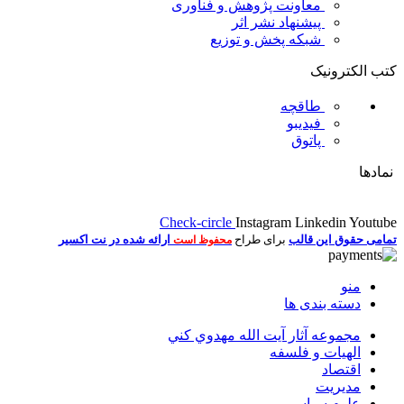
معاونت پژوهش و فناوری
پیشنهاد نشر اثر
شبکه پخش و توزیع
کتب الکترونیک
طاقچه
فیدیبو
پاتوق
نمادها
Check-circle
Instagram
Linkedin
Youtube
تمامی حقوق این قالب
برای طراح
ارائه شده در نت اکسیر
محفوظ است
منو
دسته بندی ها
مجموعه آثار آيت الله مهدوي كني
الهیات و فلسفه
اقتصاد
مديريت
علوم سياسي