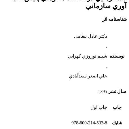
آوري سازماني
شناسنامه اثر
دکتر عادل پیغامی
,
نویسنده
شبنم نوروزي كهرايي
,
علي اصغر سعدآبادي
سال نشر
1395
چاپ
چاپ اول
شابك
978-600-214-533-8