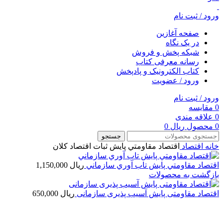
ورود / ثبت نام
صفحه آغازین
در یک نگاه
شبکه پخش و فروش
رسانه معرفی کتاب
کتاب الکترونیک و پادپخش
ورود / عضویت
ورود / ثبت نام
0
مقایسه
0
علاقه مندی
0
محصول
ریال
0
جستجو
خانه
اقتصاد
اقتصاد مقاومتي پايش ثبات اقتصاد كلان
اقتصاد مقاومتي پايش تاب آوري سازماني
ریال
1,150,000
بازگشت به محصولات
اقتصاد مقاومتی پایش آسیب پذیری سازمانی
ریال
650,000