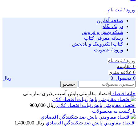
ورود / ثبت نام
صفحه آغازین
در یک نگاه
شبکه پخش و فروش
رسانه معرفی کتاب
کتاب الکترونیک و پادپخش
ورود / عضویت
ورود / ثبت نام
0
مقایسه
0
علاقه مندی
0
محصول
0
ریال
جستجو
خانه
اقتصاد
اقتصاد مقاومتی پایش آسیب پذیری سازمانی
اقتصاد مقاومتي پايش ثبات اقتصاد كلان
ریال
900,000
بازگشت به محصولات
اقتصاد مقاومتي پايش ضد شكنندگي اقتصادي
ریال
1,400,000