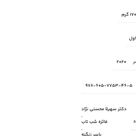
17 گرم
اول
ر
2020
978-605-7753-46-5
دکتر سهیلا محسنی نژاد
,
ه
فائزه شب تاب
,
یاسر زنگنه