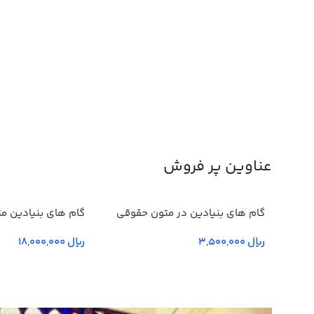
عناوین پر فروش
گام های بنیادین در متون حقوقي
گام های بنیادین م
انگليسي- جلد يكم
چهارم و پنجم
ریال
ریال