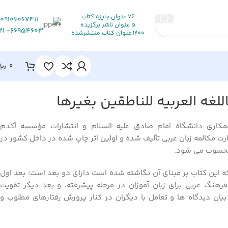
76 عنوان جایزه کتاب
09106067411
5 عنوان ناشر برگزیده
66954603- 021
1200 عنوان کتاب منتشرشده
0
ریا
اللغه العربیه للناطقین بغیرها
همکاری دانشگاه امام صادق علیه السلام و انتشارات مؤسسه أکدم
رت مکالمه زبان عربی تألیف شده و اولین اثر چاپ شده در داخل کشور در
محسوب می شود.
ه این کتاب بر مبنای آن نگاشته شده است دارای دو بعد است؛ بعد اول
فرهنگ عربی برای زبان آموزان در مرحله پیشرفته، و بعد دیگر تقویت
ه بیان دیدگاه ها و تعامل با دیگران در کنار پرورش رفتارهای مطلوب و