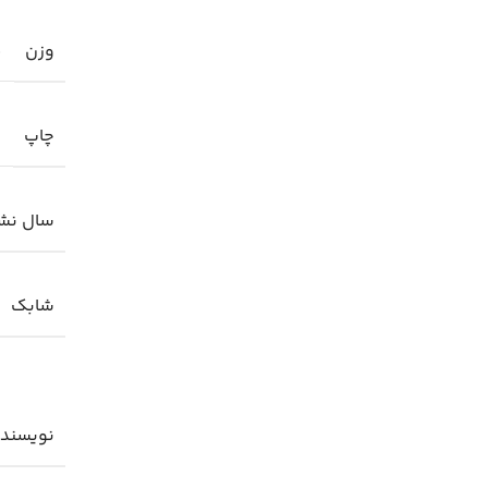
وزن
0
چاپ
سال نش
شابك
نویسند