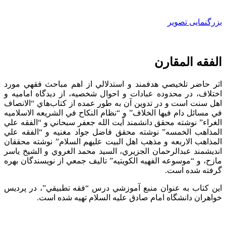
بزرگنمایی تصویر
الفقه المقارن
اثر حاضر تلخيصي هدفمند و استدلالي از اهم مباحث فقهي مورد
اختلاف، در محدوده عبادات و احوال شخصيه، از ديدگاه اماميه و
اهل سنت است و در تدوين آن به طور عمده از كتاب‌هاي “الانصاف
في مسائل دام فيها الخلاف” و “نظام النكاح في الشريعه الاسلاميه
الغراء” نوشته محقق دانشمند آيت الله جعفر سبحاني و “الفقه علي
المذاهب الخمسه” نوشته محقق فاضل جواد مغنيه و “الفقه علي
المذاهب الاربعه و مذهب اهل البيت عليهم السلام” نوشته محققان
انديشمند عبدالرحمان الجزيري، السيد محمد الغروي و الشيخ ياسر
مازح، و “موسوعه الفهيه الكويتيه” تاليف جمعي از نويسندگان بهره
گرفته شده است.
اين كتاب به عنوان منبع آموزشي درس “فقه تطبيقي”، در پرديس
خواهران دانشگاه امام صادق عليه السلام تهيه شده است.