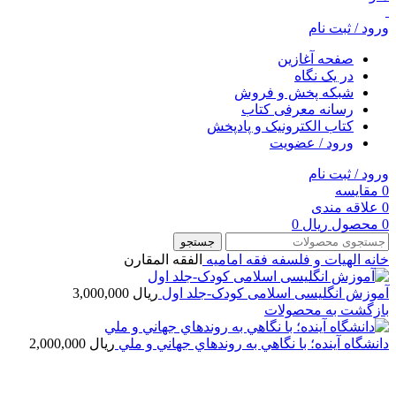
ورود / ثبت نام
صفحه آغازین
در یک نگاه
شبکه پخش و فروش
رسانه معرفی کتاب
کتاب الکترونیک و پادپخش
ورود / عضویت
ورود / ثبت نام
0
مقایسه
0
علاقه مندی
0
محصول
ریال
0
جستجو
خانه
الهیات و فلسفه
فقه امامیه
الفقه المقارن
آموزش انگلیسی اسلامی کودک-جلد اول
ریال
3,000,000
بازگشت به محصولات
دانشگاه آينده؛ با نگاهي به روندهاي جهاني و ملي
ریال
2,000,000