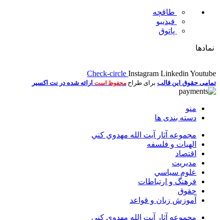
طاقچه
فیدیبو
پاتوق
نمادها
Check-circle
Instagram
Linkedin
Youtube
تمامی حقوق این قالب
برای طراح
ارائه شده در نت اکسیر
محفوظ است
منو
دسته بندی ها
مجموعه آثار آيت الله مهدوي كني
الهیات و فلسفه
اقتصاد
مديريت
علوم سياسي
فرهنگ و ارتباطات
حقوق
آموزش زبان و قواعد
مجموعه آثار آيت الله مهدوي كني