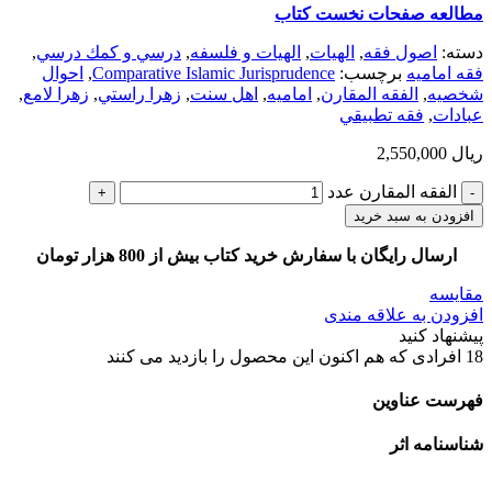
مطالعه صفحات نخست كتاب
دسته:
اصول فقه
,
الهيات
,
الهیات و فلسفه
,
درسي و كمك درسي
,
فقه امامیه
برچسب:
Comparative Islamic Jurisprudence
,
احوال
شخصيه
,
الفقه المقارن
,
اماميه
,
اهل سنت
,
زهرا راستي
,
زهرا لامع
,
عبادات
,
فقه تطبيقي
ریال
2,550,000
الفقه المقارن عدد
افزودن به سبد خرید
ارسال رایگان با سفارش خرید کتاب بیش از 800 هزار تومان
مقایسه
افزودن به علاقه مندی
پیشنهاد کنید
18
افرادی که هم اکنون این محصول را بازدید می کنند
فهرست عناوین
شناسنامه اثر